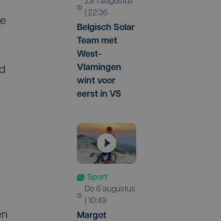
za 1 augustus
| 22:36
de
Belgisch Solar
Team met
West-
Vlamingen
nd
wint voor
eerst in VS
Sport
do 6 augustus
| 10:49
en
Margot