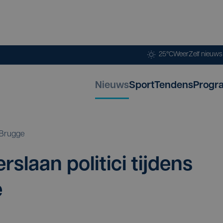
25°C
Weer
Zelf nieuw
Nieuws
Sport
Tendens
Progr
Brugge
r­slaan poli­ti­ci tij­dens
e