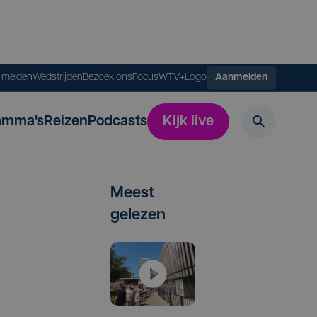
s melden
Wedstrijden
Bezoek ons
FocusWTV+
Logo
Aanmelden
amma's
Reizen
Podcasts
Kijk live
Meest
gelezen