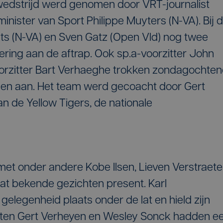
alwedstrijd werd genomen door VRT-journalist
nister van Sport Philippe Muyters (N-VA). Bij 
yts (N-VA) en Sven Gatz (Open Vld) nog twee
ering aan de aftrap. Ook sp.a-voorzitter John
rzitter Bart Verhaeghe trokken zondagochte
en aan. Het team werd gecoacht door Gert
 de Yellow Tigers, de nationale
 met onder andere Kobe Ilsen, Lieven Verstraete
at bekende gezichten present. Karl
legenheid plaats onder de lat en hield zijn
isten Gert Verheyen en Wesley Sonck hadden e