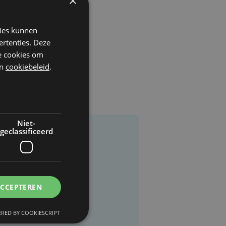
×
kies kunnen
ertenties. Deze
he cookies om
n
cookiebeleid
.
Niet-
geclassificeerd
ACCEPTEREN
RED BY COOKIESCRIPT