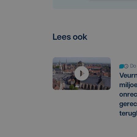
Lees ook
d
Veurn
miljo
onrec
gere
terug