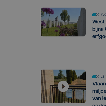
w
West-
bijna
erfgo
d
Vlaan
miljo
van I