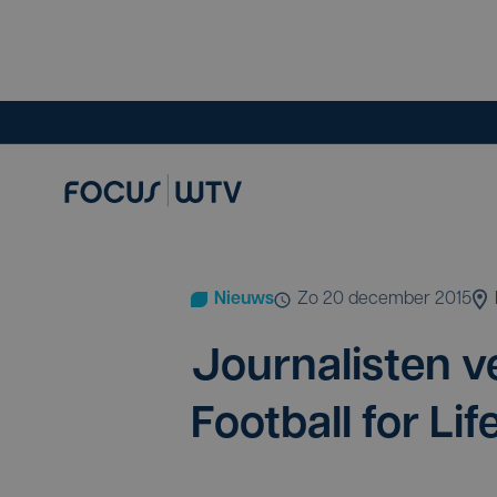
Nieuws
zo 20 december 2015
Jour­na­lis­ten ve
Foot­ball for Lif