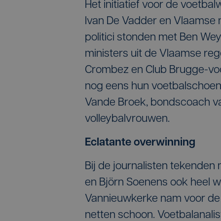
Het initiatief voor de voetb
Ivan De Vadder en Vlaamse mi
politici stonden met Ben We
ministers uit de Vlaamse reg
Crombez en Club Brugge-voo
nog eens hun voetbalschoen
Vande Broek, bondscoach van
volleybalvrouwen.
Eclatante overwinning
Bij de journalisten tekenden
en Björn Soenens ook heel w
Vannieuwkerke nam voor de ge
netten schoon. Voetbalanal