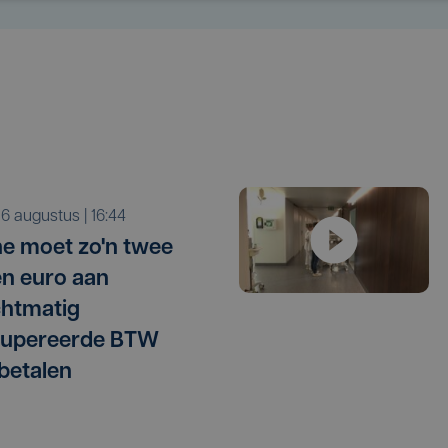
o 6 augustus | 16:44
e moet zo'n twee
en euro aan
htmatig
cupereerde BTW
betalen