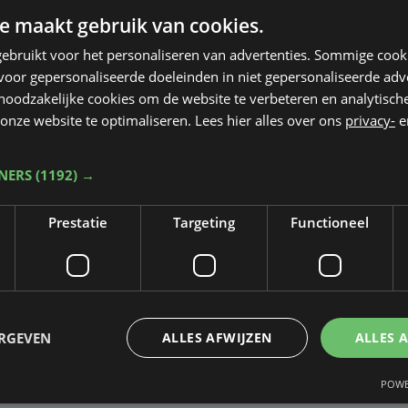
e maakt gebruik van cookies.
ebruikt voor het personaliseren van advertenties. Sommige coo
oor gepersonaliseerde doeleinden in niet gepersonaliseerde adv
 noodzakelijke cookies om de website te verbeteren en analytisc
onze website te optimaliseren. Lees hier alles over ons
privacy-
e
TNERS
(1192) →
Prestatie
Targeting
Functioneel
Taalfout opgemerkt?
Heb je een taal- of schrijffout opgemerkt in dit artikel?
ERGEVEN
ALLES AFWIJZEN
ALLES 
Laat het ons weten
POWE