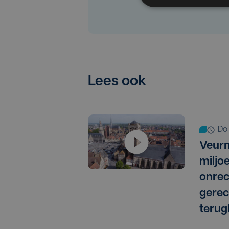
Lees ook
d
Veurn
miljo
onrec
gere
terug