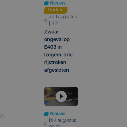
Nieuws
Update
za 1 augustus
| 17:21
Zwaar
ongeval op
E403 in
Izegem: drie
rijstroken
afgesloten
Nieuws
en
di 4 augustus |