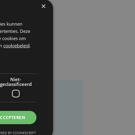
×
kies kunnen
ertenties. Deze
he cookies om
n
cookiebeleid
.
Niet-
geclassificeerd
ACCEPTEREN
RED BY COOKIESCRIPT