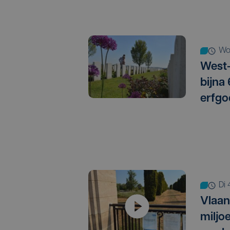
w
West-
bijna
erfgo
d
Vlaan
miljo