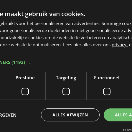
e maakt gebruik van cookies.
ebruikt voor het personaliseren van advertenties. Sommige coo
oor gepersonaliseerde doeleinden in niet gepersonaliseerde adv
 noodzakelijke cookies om de website te verbeteren en analytisc
onze website te optimaliseren. Lees hier alles over ons
privacy-
e
TNERS
(1192) →
Prestatie
Targeting
Functioneel
Taalfout opgemerkt?
Heb je een taal- of schrijffout opgemerkt in dit artikel?
ERGEVEN
ALLES AFWIJZEN
ALLES 
Laat het ons weten
POWE