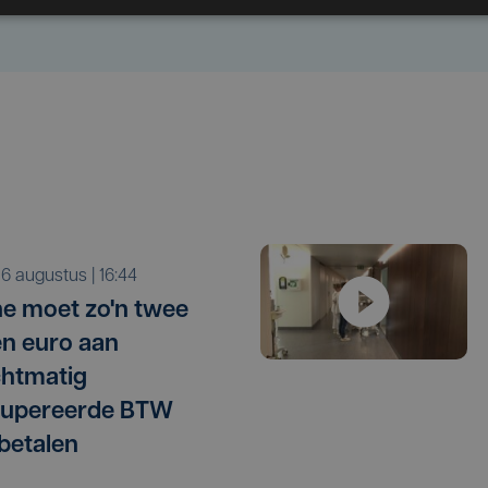
o 6 augustus | 16:44
e moet zo'n twee
en euro aan
htmatig
cupereerde BTW
betalen