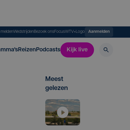
s melden
Wedstrijden
Bezoek ons
FocusWTV+
Logo
Aanmelden
amma's
Reizen
Podcasts
Kijk live
Meest
gelezen