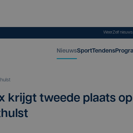
Weer
Zelf nieuw
Nieuws
Sport
Tendens
Progr
hulst
kx krijgt twee­de plaats op
hulst