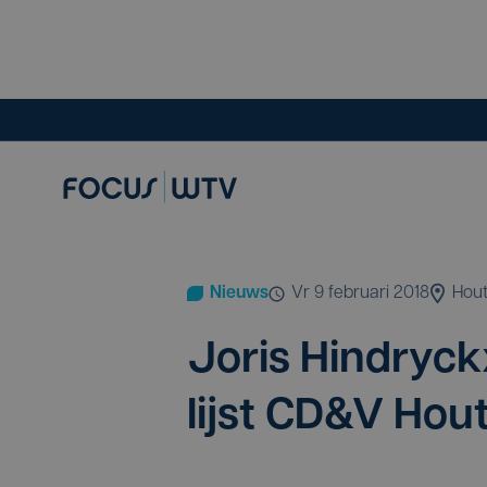
Nieuws
vr 9 februari 2018
Hout
Jor­is Hin­dry­c
lijst
CD
&
V Hout