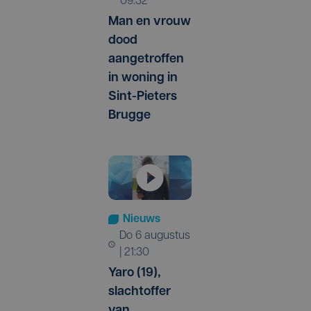
09:32
Man en vrouw
dood
aangetroffen
in woning in
Sint-Pieters
Brugge
Nieuws
do 6 augustus
| 21:30
Yaro (19),
slachtoffer
van