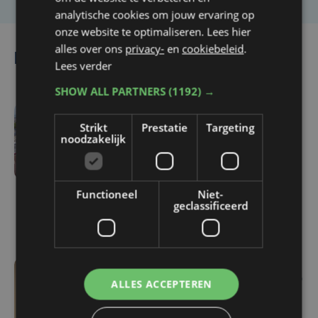
analytische cookies om jouw ervaring op
onze website te optimaliseren. Lees hier
alles over ons
privacy-
en
cookiebeleid
.
Lees ook
Lees verder
SHOW ALL PARTNERS
(1192) →
4 uur geleden
Strikt
Prestatie
Targeting
noodzakelijk
Veurne moet zo'n twee
miljoen euro aan
onrechtmatig
Functioneel
Niet-
gerecupereerde BTW
geclassificeerd
terugbetalen
wo 5 augustus | 16:55
ALLES ACCEPTEREN
Geen plaats in de
jeugdopvang? Steeds