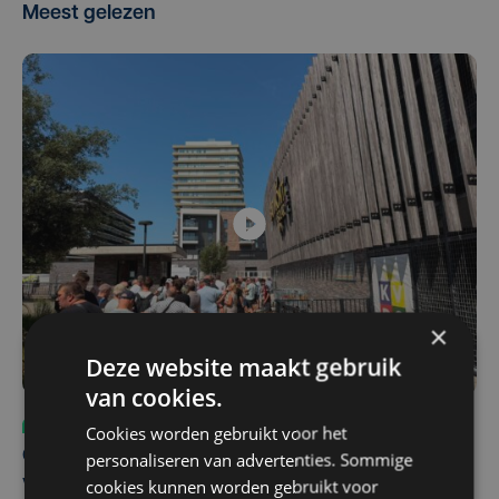
Meest gelezen
×
Deze website maakt gebruik
van cookies.
Sport
ma 3 augustus | 17:39
Cookies worden gebruikt voor het
Champions League leeft in Oostende: lange wachtrij
personaliseren van advertenties. Sommige
voor tickets Union - Bodø/Glimt
cookies kunnen worden gebruikt voor