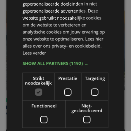
gepersonaliseerde doeleinden in niet
gepersonaliseerde advertenties. Deze
website gebruikt noodzakelijke cookies
om de website te verbeteren en
analytische cookies om jouw ervaring op
onze website te optimaliseren. Lees hier
alles over ons
privacy-
en
cookiebeleid
.
Lees verder
SHOW ALL PARTNERS
(1192) →
Strikt
Prestatie
Targeting
noodzakelijk
Sport
do 6 augustus | 10:49
Functioneel
Niet-
Margot Vanpachtenbeke beklimt zeven keer de Mont
geclassificeerd
Ventoux