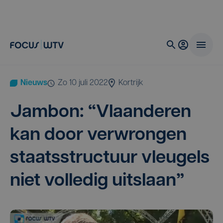
Nieuws
zo 10 juli 2022
Kortrijk
Jam­bon:
“
Vlaan­de­ren
kan door ver­wron­gen
staats­struc­tuur vleu­gels
niet vol­le­dig uitslaan”