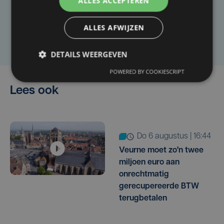
ALLES ACCEPTEREN
artikel?
ALLES AFWIJZEN
Laat het ons weten
DETAILS WEERGEVEN
POWERED BY COOKIESCRIPT
Lees ook
do 6 augustus | 16:44
Veurne moet zo'n twee
miljoen euro aan
onrechtmatig
gerecupereerde BTW
terugbetalen