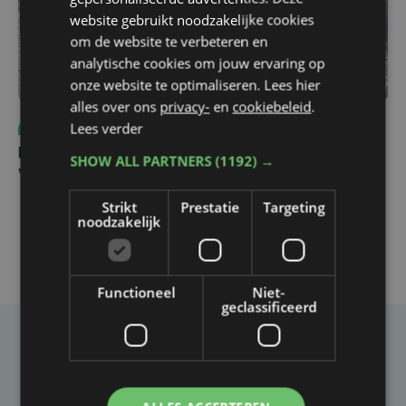
website gebruikt noodzakelijke cookies
om de website te verbeteren en
analytische cookies om jouw ervaring op
onze website te optimaliseren. Lees hier
alles over ons
privacy-
en
cookiebeleid
.
Lees verder
Sport
do 6 augustus | 10:49
Margot Vanpachtenbeke beklimt zeven keer de Mont
SHOW ALL PARTNERS
(1192) →
Ventoux
Strikt
Prestatie
Targeting
noodzakelijk
Functioneel
Niet-
geclassificeerd
Taalfout opgemerkt?
Heb je een taal- of schrijffout opgemerkt in dit