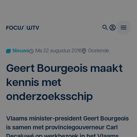
Nieuws
ma 22 augustus 2016
Oostende
Geert Bour­geois maakt
ken­nis met
onderzoeksschip
Vlaams minister-president Geert Bourgeois
is samen met provinciegouverneur Carl
Decaluwé op werkbezoek in het Vlaams