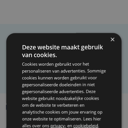
×
Taalfout opgemerkt?
Deze website maakt gebruik
Heb je een taal- of schrijffout opgemerkt in dit
van cookies.
artikel?
Cookies worden gebruikt voor het
personaliseren van advertenties. Sommige
Laat het ons weten
cookies kunnen worden gebruikt voor
gepersonaliseerde doeleinden in niet
gepersonaliseerde advertenties. Deze
website gebruikt noodzakelijke cookies
om de website te verbeteren en
Lees ook
analytische cookies om jouw ervaring op
onze website te optimaliseren. Lees hier
alles over ons
privacy-
en
cookiebeleid
.