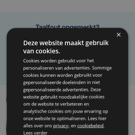
Taalfout opgemerkt?
×
Heb je een taal- of schrijffout opgemerkt in dit
Deze website maakt gebruik
artikel?
van cookies.
Cookies worden gebruikt voor het
Laat het ons weten
personaliseren van advertenties. Sommige
cookies kunnen worden gebruikt voor
gepersonaliseerde doeleinden in niet
gepersonaliseerde advertenties. Deze
website gebruikt noodzakelijke cookies
Lees ook
om de website te verbeteren en
analytische cookies om jouw ervaring op
onze website te optimaliseren. Lees hier
alles over ons
privacy-
en
cookiebeleid
.
do 6 augustus | 16:44
Lees verder