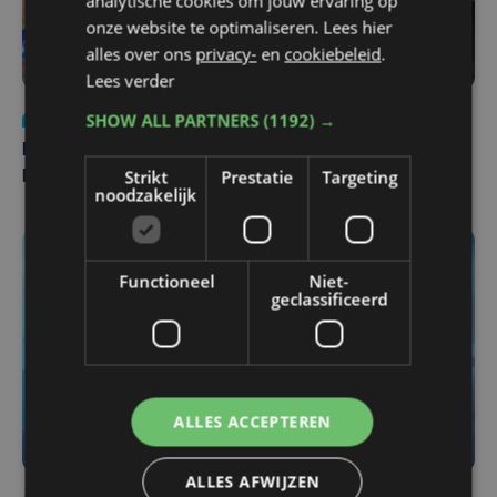
analytische cookies om jouw ervaring op
onze website te optimaliseren. Lees hier
alles over ons
privacy-
en
cookiebeleid
.
Lees verder
SHOW ALL PARTNERS
(1192) →
Nieuws
di 4 augustus | 09:32
Man en vrouw dood aangetroffen in woning in Sint-
Strikt
Prestatie
Targeting
Pieters Brugge
noodzakelijk
Functioneel
Niet-
geclassificeerd
ALLES ACCEPTEREN
ALLES AFWIJZEN