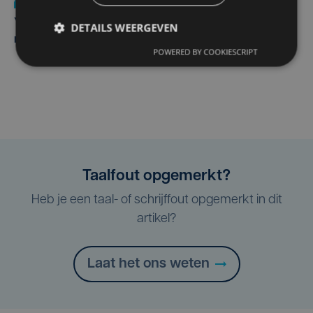
Nieuws
do 6 augustus | 21:30
Yaro (19), slachtoffer van vechtpartij, is na
DETAILS WEERGEVEN
maandenlange coma overleden
POWERED BY COOKIESCRIPT
Taalfout opgemerkt?
Heb je een taal- of schrijffout opgemerkt in dit
artikel?
Laat het ons weten