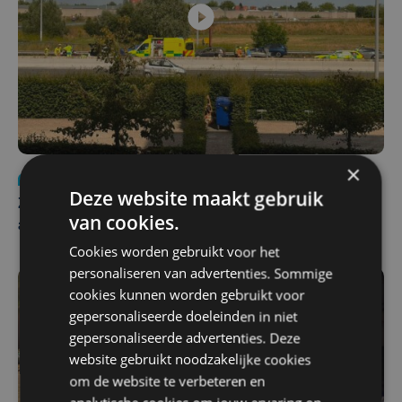
×
Nieuws
Update
za 1 augustus | 17:21
Deze website maakt gebruik
Zwaar ongeval op E403 in Izegem: drie rijstroken
van cookies.
afgesloten
Cookies worden gebruikt voor het
personaliseren van advertenties. Sommige
cookies kunnen worden gebruikt voor
gepersonaliseerde doeleinden in niet
gepersonaliseerde advertenties. Deze
website gebruikt noodzakelijke cookies
om de website te verbeteren en