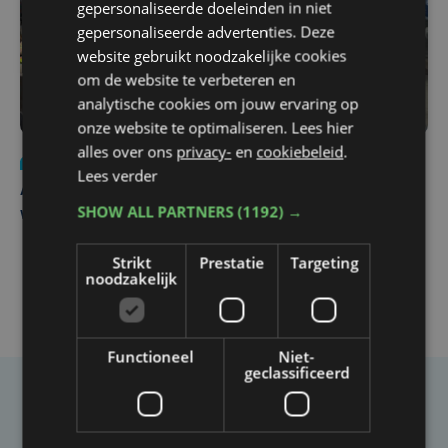
gepersonaliseerde doeleinden in niet
gepersonaliseerde advertenties. Deze
website gebruikt noodzakelijke cookies
om de website te verbeteren en
analytische cookies om jouw ervaring op
onze website te optimaliseren. Lees hier
alles over ons
privacy-
en
cookiebeleid
.
Nieuws
do 30 juli | 12:57
Lees verder
Autobestuurster rijdt na foutief manoeuvre tegen
SHOW ALL PARTNERS
(1192) →
winkelgevel in Ieper
Strikt
Prestatie
Targeting
noodzakelijk
Functioneel
Niet-
geclassificeerd
Taalfout opgemerkt?
Heb je een taal- of schrijffout opgemerkt in dit