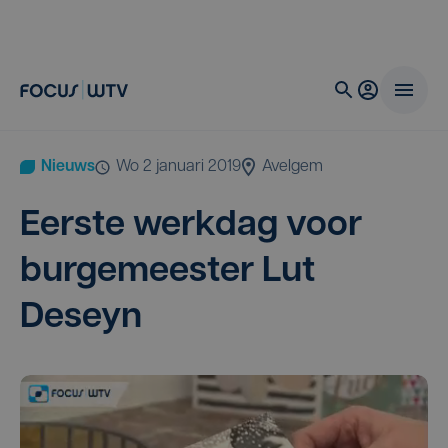
Nieuws
wo 2 januari 2019
Avelgem
Eer­ste werk­dag voor
bur­ge­mees­ter Lut
Deseyn