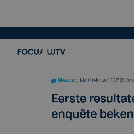
Nieuws
ma 6 februari 2017
Oos
Eer­ste resul­ta
en­quê­te beke