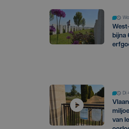
w
West-
bijna
erfgo
d
Vlaan
miljo
van I