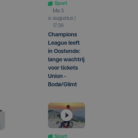
Sport
ma 3
augustus |
17:39
Champions
League leeft
in Oostende:
lange wachtrij
voor tickets
Union -
Bodø/Glimt
Sport