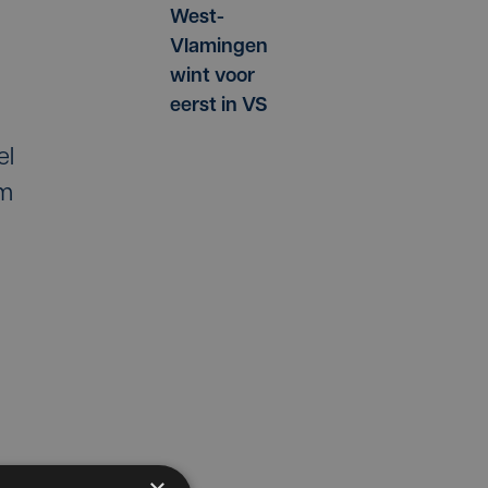
West-
Vlamingen
wint voor
eerst in VS
el
um