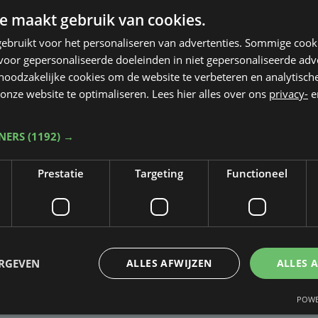
e maakt gebruik van cookies.
ebruikt voor het personaliseren van advertenties. Sommige coo
oor gepersonaliseerde doeleinden in niet gepersonaliseerde adv
 noodzakelijke cookies om de website te verbeteren en analytisc
onze website te optimaliseren. Lees hier alles over ons
privacy-
e
TNERS
(1192) →
Prestatie
Targeting
Functioneel
Taalfout opgemerkt?
Heb je een taal- of schrijffout opgemerkt in dit artikel?
ERGEVEN
ALLES AFWIJZEN
ALLES 
Laat het ons weten
POWE