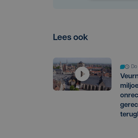
Lees ook
d
Veurn
miljo
onrec
gere
terug