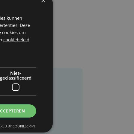
×
kies kunnen
ertenties. Deze
he cookies om
n
cookiebeleid
.
Niet-
geclassificeerd
ACCEPTEREN
RED BY COOKIESCRIPT