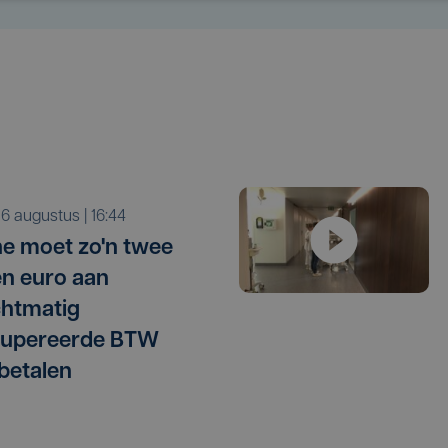
o 6 augustus | 16:44
e moet zo'n twee
en euro aan
htmatig
cupereerde BTW
betalen