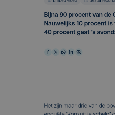
Embed video
Bestel report
Bijna 90 procent van de 
Nauwelijks 10 procent is
40 procent gaat ’s avonds
Het zijn maar drie van de o
enquête "Kom uit je schelp"