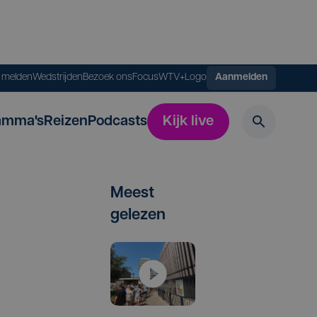
s melden
Wedstrijden
Bezoek ons
FocusWTV+
Logo
Aanmelden
amma's
Reizen
Podcasts
Kijk live
Meest
gelezen