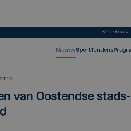
Weer
Zelf nieuw
Nieuws
Sport
Tendens
Progr
tende
­ten van Oos­tend­se stad­s­
nd