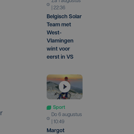
za 1 augustus
| 22:36
Belgisch Solar
Team met
West-
Vlamingen
wint voor
eerst in VS
Sport
r
do 6 augustus
| 10:49
Margot