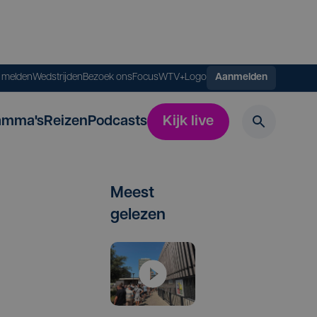
s melden
Wedstrijden
Bezoek ons
FocusWTV+
Logo
Aanmelden
amma's
Reizen
Podcasts
Kijk live
Meest
gelezen