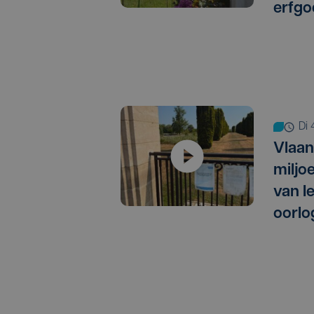
erfgo
d
Vlaan
miljo
van I
oorlo