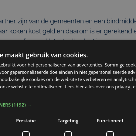
partner zijn van de gemeenten en een bindmidd
aar koken kost geld en daarom is er gerekend 
nnen realiseren. Het totaalbudget is ongeveer
nvesteringen. Dat is een vermindering van
e maakt gebruik van cookies.
omdat sommige bevoegdheden worden
ebruikt voor het personaliseren van advertenties. Sommige coo
kking van de bevoegdheden vloeien er in de
oor gepersonaliseerde doeleinden in niet gepersonaliseerde adv
 noodzakelijke cookies om de website te verbeteren en analytisc
jna 800 personeelsleden af. Heel wat kunnen er
onze website te optimaliseren. Lees hier alles over ons
privacy-
e
er de Vlaamse administratie.
TNERS
(1192) →
Prestatie
Targeting
Functioneel
deren