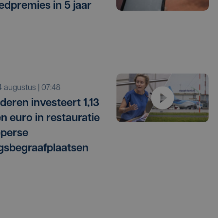
edpremies in 5 jaar
i 4 augustus | 07:48
deren investeert 1,13
en euro in restauratie
eperse
gsbegraafplaatsen