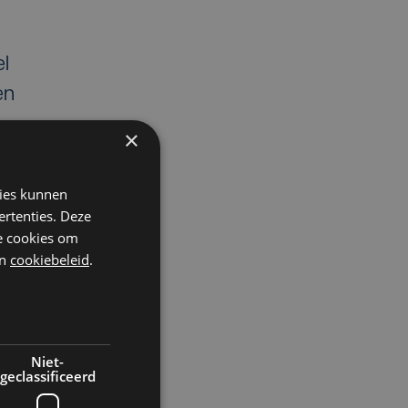
el
en
×
kies kunnen
ertenties. Deze
he cookies om
n
cookiebeleid
.
Niet-
geclassificeerd