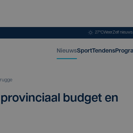
27°C
Weer
Zelf nieuw
Nieuws
Sport
Tendens
Progr
rugge
 pro­vin­ci­aal bud­get en