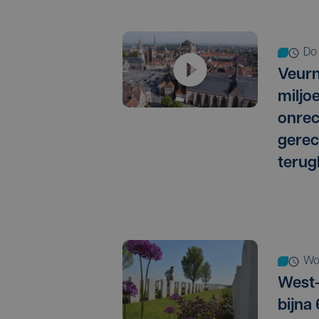
d
Veurn
miljo
onrec
gere
terug
w
West-
bijna