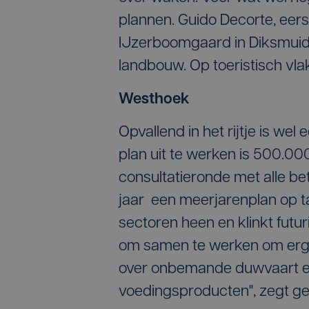
plannen. Guido Decorte, eers
IJzerboomgaard in Diksmuide,
landbouw. Op toeristisch vlak
Westhoek
Opvallend in het rijtje is w
plan uit te werken is 500.00
consultatieronde met alle b
jaar een meerjarenplan op ta
sectoren heen en klinkt futu
om samen te werken om erg 
over onbemande duwvaart en
voedingsproducten", zegt g