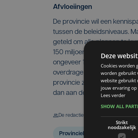
Afvloeiingen
De provincie wil een kennis
tussen de beleidsniveaus. M
geteld om alle plannen te ku
150 miljoen euro zonder de i
Deze websit
ongeveer 17 miljoen euro 
Cookies worden g
overdragen. Door de herschi
worden gebruikt v
website gebruikt
provincie zo’n 100 van de bi
jouw ervaring op 
dan aan de slag in onder me
Lees verder
SHOW ALL PAR
De redactie
Strikt
noodzakelijk
Provinciebestuur West-Vlaan