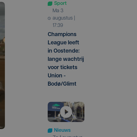
Sport
ma 3
augustus |
17:39
Champions
League leeft
in Oostende:
lange wachtrij
voor tickets
Union -
Bodø/Glimt
Nieuws