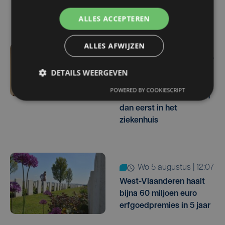
terugbetalen
ALLES ACCEPTEREN
ALLES AFWIJZEN
wo 5 augustus | 16:55
DETAILS WEERGEVEN
Geen plaats in de
jeugdopvang? Steeds
POWERED BY COOKIESCRIPT
meer kinderen belanden
dan eerst in het
ziekenhuis
wo 5 augustus | 12:07
West-Vlaanderen haalt
bijna 60 miljoen euro
erfgoedpremies in 5 jaar