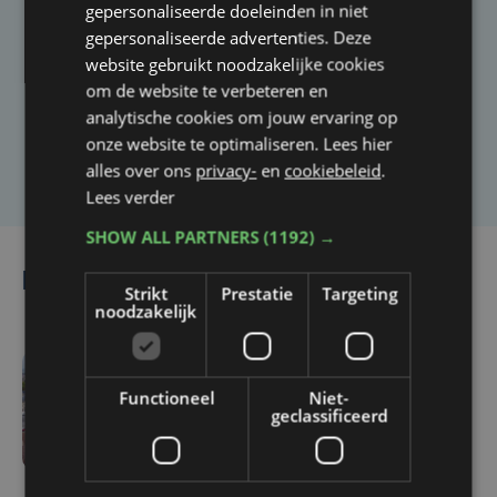
gepersonaliseerde doeleinden in niet
Taalfout opgemerkt?
gepersonaliseerde advertenties. Deze
Heb je een taal- of schrijffout opgemerkt in dit
website gebruikt noodzakelijke cookies
artikel?
om de website te verbeteren en
analytische cookies om jouw ervaring op
onze website te optimaliseren. Lees hier
Laat het ons weten
alles over ons
privacy-
en
cookiebeleid
.
Lees verder
SHOW ALL PARTNERS
(1192) →
Lees ook
Strikt
Prestatie
Targeting
noodzakelijk
do 6 augustus | 16:44
Functioneel
Niet-
geclassificeerd
Veurne moet zo'n twee
miljoen euro aan
onrechtmatig
gerecupereerde BTW