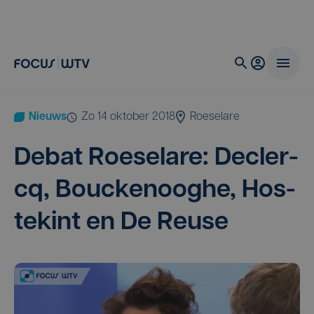
Nieuws
zo 14 oktober 2018
Roeselare
Debat Roe­se­la­re: Dec­ler­
cq, Bou­c­ken­oog­he, Hos­
tek­int en De Reuse