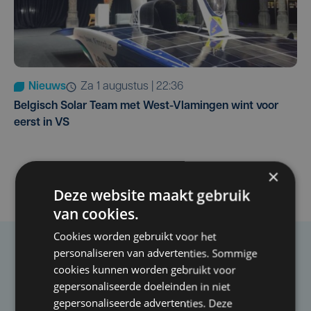
Nieuws
za 1 augustus | 22:36
Belgisch Solar Team met West-Vlamingen wint voor
eerst in VS
×
Deze website maakt gebruik
van cookies.
Cookies worden gebruikt voor het
personaliseren van advertenties. Sommige
Taalfout opgemerkt?
cookies kunnen worden gebruikt voor
Heb je een taal- of schrijffout opgemerkt in dit
gepersonaliseerde doeleinden in niet
artikel?
gepersonaliseerde advertenties. Deze