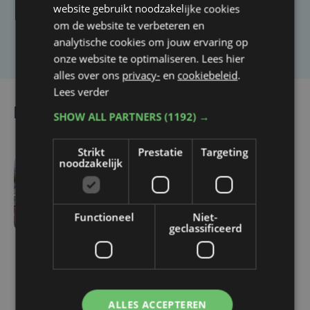
website gebruikt noodzakelijke cookies
om de website te verbeteren en
Laat het ons weten
analytische cookies om jouw ervaring op
onze website te optimaliseren. Lees hier
alles over ons
privacy-
en
cookiebeleid
.
Lees verder
Lees ook
SHOW ALL PARTNERS
(1192) →
Strikt
Prestatie
Targeting
noodzakelijk
do 6 augustus | 16:44
Veurne moet zo'n twee
miljoen euro aan
Functioneel
Niet-
geclassificeerd
onrechtmatig
gerecupereerde BTW
terugbetalen
ALLES ACCEPTEREN