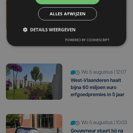
wo 5 augustus | 16:55
ALLES AFWIJZEN
Geen plaats in de
jeugdopvang? Steeds
DETAILS WEERGEVEN
meer kinderen belanden
dan eerst in het
POWERED BY COOKIESCRIPT
ziekenhuis
wo 5 augustus | 12:07
West-Vlaanderen haalt
bijna 60 miljoen euro
erfgoedpremies in 5 jaar
wo 5 augustus | 10:03
Gouverneur stuurt bij na