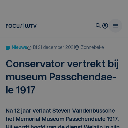
Nieuws
di 21 december 2021
Zonnebeke
Con­ser­va­tor ver­trekt bij
muse­um Pas­schen­dae­
le
1917
Na 12 jaar verlaat Steven Vandenbussche
het Memorial Museum Passchendaele 1917.
Hij wordt hoofd van de dienst Welzijn in zijn