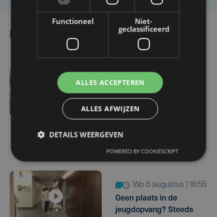
Functioneel
Niet-
geclassificeerd
Lees ook
do 6 augustus | 16:44
ALLES ACCEPTEREN
Veurne moet zo'n twee
miljoen euro aan
ALLES AFWIJZEN
onrechtmatig
gerecupereerde BTW
DETAILS WEERGEVEN
terugbetalen
POWERED BY COOKIESCRIPT
wo 5 augustus | 16:55
Geen plaats in de
jeugdopvang? Steeds