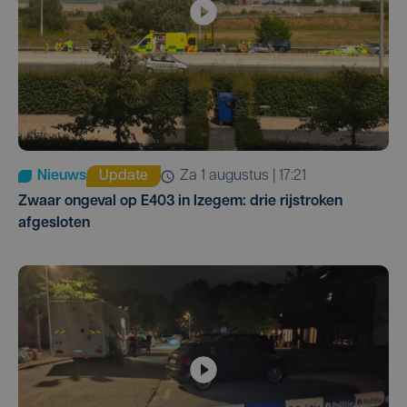
Nieuws
Update
za 1 augustus | 17:21
Zwaar ongeval op E403 in Izegem: drie rijstroken
afgesloten