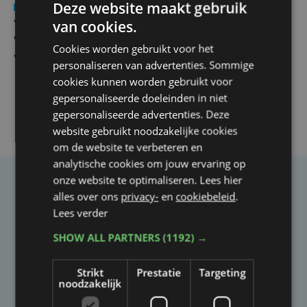
Deze website maakt gebruik
Nieuws
wo 5 augustus | 11:57
van cookies.
Vier Oostendse gynaecologen versterken dienst in AZ
West, dat ook een nieuwe voltijdse gynaecoloog
Cookies worden gebruikt voor het
verwelkomt
personaliseren van advertenties. Sommige
cookies kunnen worden gebruikt voor
gepersonaliseerde doeleinden in niet
gepersonaliseerde advertenties. Deze
website gebruikt noodzakelijke cookies
om de website te verbeteren en
analytische cookies om jouw ervaring op
onze website te optimaliseren. Lees hier
Taalfout opgemerkt?
alles over ons
privacy-
en
cookiebeleid
.
Lees verder
Heb je een taal- of schrijffout opgemerkt in dit
artikel?
SHOW ALL PARTNERS
(1192) →
Strikt
Prestatie
Targeting
Laat het ons weten
noodzakelijk