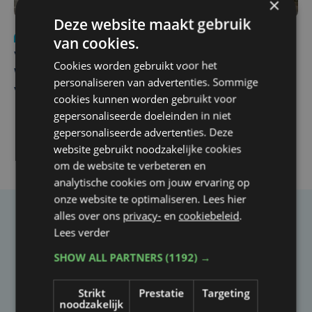
×
Deze website maakt gebruik
Nieuws
wo 5 augustus | 11:57
van cookies.
Vier Oostendse gynaecologen versterken dienst in AZ
Cookies worden gebruikt voor het
West, dat ook een nieuwe voltijdse gynaecoloog
personaliseren van advertenties. Sommige
verwelkomt
cookies kunnen worden gebruikt voor
gepersonaliseerde doeleinden in niet
gepersonaliseerde advertenties. Deze
website gebruikt noodzakelijke cookies
om de website te verbeteren en
analytische cookies om jouw ervaring op
onze website te optimaliseren. Lees hier
alles over ons
privacy-
en
cookiebeleid
.
Taalfout opgemerkt?
Lees verder
Heb je een taal- of schrijffout opgemerkt in dit
SHOW ALL PARTNERS
(1192) →
artikel?
Strikt
Prestatie
Targeting
noodzakelijk