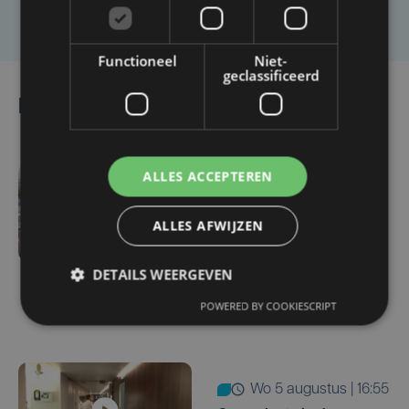
Laat het ons weten
Functioneel
Niet-
geclassificeerd
Lees ook
ALLES ACCEPTEREN
do 6 augustus | 16:44
Veurne moet zo'n twee
ALLES AFWIJZEN
miljoen euro aan
onrechtmatig
DETAILS WEERGEVEN
gerecupereerde BTW
terugbetalen
POWERED BY COOKIESCRIPT
wo 5 augustus | 16:55