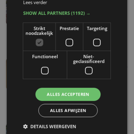
Lees verder
do 6 augustus | 16:44
Veurne moet zo'n twee
SHOW ALL PARTNERS
(1192) →
miljoen euro aan
onrechtmatig
Strikt
Prestatie
Targeting
gerecupereerde BTW
noodzakelijk
terugbetalen
Functioneel
Niet-
geclassificeerd
wo 5 augustus | 16:55
Geen plaats in de
jeugdopvang? Steeds
meer kinderen belanden
ALLES ACCEPTEREN
dan eerst in het
ziekenhuis
ALLES AFWIJZEN
DETAILS WEERGEVEN
wo 5 augustus | 12:07