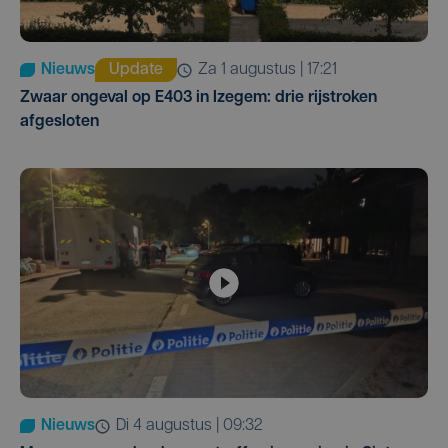
Nieuws
Update
za 1 augustus | 17:21
Zwaar ongeval op E403 in Izegem: drie rijstroken
afgesloten
Nieuws
di 4 augustus | 09:32