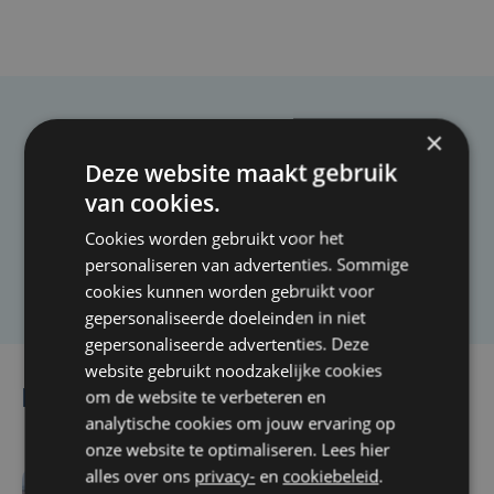
Taalfout opgemerkt?
×
Deze website maakt gebruik
Heb je een taal- of schrijffout opgemerkt in dit
van cookies.
artikel?
Cookies worden gebruikt voor het
personaliseren van advertenties. Sommige
Laat het ons weten
cookies kunnen worden gebruikt voor
gepersonaliseerde doeleinden in niet
gepersonaliseerde advertenties. Deze
website gebruikt noodzakelijke cookies
om de website te verbeteren en
Lees ook
analytische cookies om jouw ervaring op
onze website te optimaliseren. Lees hier
alles over ons
privacy-
en
cookiebeleid
.