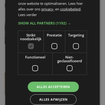
onze website te optimaliseren. Lees hier
Lees ook
alles over ons
privacy-
en
cookiebeleid
.
Lees verder
SHOW ALL PARTNERS
(1192) →
do 6 augustus | 16:44
Veurne moet zo'n twee
Strikt
Prestatie
Targeting
noodzakelijk
miljoen euro aan
onrechtmatig
gerecupereerde BTW
terugbetalen
Functioneel
Niet-
geclassificeerd
wo 5 augustus | 16:55
Geen plaats in de
ALLES ACCEPTEREN
jeugdopvang? Steeds
meer kinderen belanden
ALLES AFWIJZEN
dan eerst in het