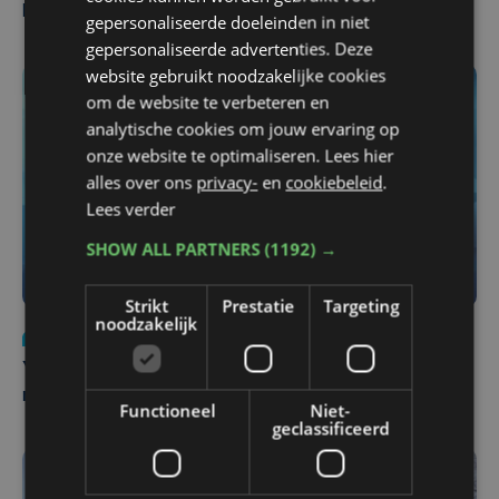
Pieters Brugge
gepersonaliseerde doeleinden in niet
gepersonaliseerde advertenties. Deze
website gebruikt noodzakelijke cookies
om de website te verbeteren en
analytische cookies om jouw ervaring op
onze website te optimaliseren. Lees hier
alles over ons
privacy-
en
cookiebeleid
.
Lees verder
SHOW ALL PARTNERS
(1192) →
Strikt
Prestatie
Targeting
noodzakelijk
Nieuws
do 6 augustus | 21:30
Yaro (19), slachtoffer van vechtpartij, is na
maandenlange coma overleden
Functioneel
Niet-
geclassificeerd