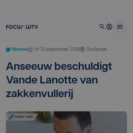
Nieuws
vr 21 september 2018
Oostende
Anseeuw beschul­digt
Van­de Lanot­te van
zakkenvullerij