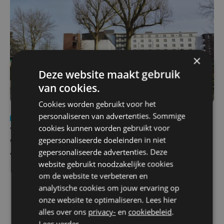
×
Deze website maakt gebruik
van cookies.
Cookies worden gebruikt voor het
personaliseren van advertenties. Sommige
Nieuws
wo 5 augustus | 11:57
cookies kunnen worden gebruikt voor
Vier Oostendse gynaecologen versterken dienst in AZ
gepersonaliseerde doeleinden in niet
West, dat ook een nieuwe voltijdse gynaecoloog
gepersonaliseerde advertenties. Deze
verwelkomt
website gebruikt noodzakelijke cookies
om de website te verbeteren en
analytische cookies om jouw ervaring op
onze website te optimaliseren. Lees hier
alles over ons
privacy-
en
cookiebeleid
.
Lees verder