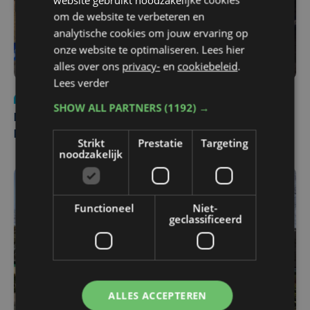
om de website te verbeteren en
analytische cookies om jouw ervaring op
onze website te optimaliseren. Lees hier
alles over ons
privacy-
en
cookiebeleid
.
Lees verder
Nieuws
di 4 augustus | 09:32
SHOW ALL PARTNERS
(1192) →
Man en vrouw dood aangetroffen in woning in Sint-
Pieters Brugge
Strikt
Prestatie
Targeting
noodzakelijk
Functioneel
Niet-
geclassificeerd
ALLES ACCEPTEREN