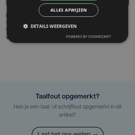
ALLES AFWIJZEN
Nieuws
wo 5 augustus | 11:57
Vier Oostendse gynaecologen versterken dienst in AZ
DETAILS WEERGEVEN
West, dat ook een nieuwe voltijdse gynaecoloog
POWERED BY COOKIESCRIPT
verwelkomt
Taalfout opgemerkt?
Heb je een taal- of schrijffout opgemerkt in dit
artikel?
Laat het ons weten