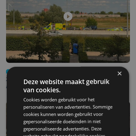
×
Nieuws
Update
za 1 augustus | 17:21
Deze website maakt gebruik
Zwaar ongeval op E403 in Izegem: drie rijstroken
afgesloten
van cookies.
Cookies worden gebruikt voor het
personaliseren van advertenties. Sommige
cookies kunnen worden gebruikt voor
gepersonaliseerde doeleinden in niet
gepersonaliseerde advertenties. Deze
website gebruikt noodzakelijke cookies