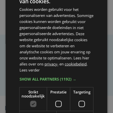
van cookies.
Cookies worden gebruikt voor het
personaliseren van advertenties. Sommige
cookies kunnen worden gebruikt voor
gepersonaliseerde doeleinden in niet
gepersonaliseerde advertenties. Deze
website gebruikt noodzakelijke cookies
om de website te verbeteren en
Taalfout opgemerkt?
analytische cookies om jouw ervaring op
Heb je een taal- of schrijffout opgemerkt in dit
onze website te optimaliseren. Lees hier
artikel?
alles over ons
privacy-
en
cookiebeleid
.
Lees verder
SHOW ALL PARTNERS
(1192) →
Laat het ons weten
Strikt
Prestatie
Targeting
noodzakelijk
Lees ook