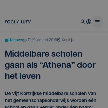
Nieuws
di 19 januari 2016
Kortrijk
Mid­del­ba­re scho­len
gaan als
“
Athe­na” door
het leven
De vijf Kortrijkse middelbare scholen van
het gemeenschapsonderwijs worden één
school en gaan verder onder één naam: