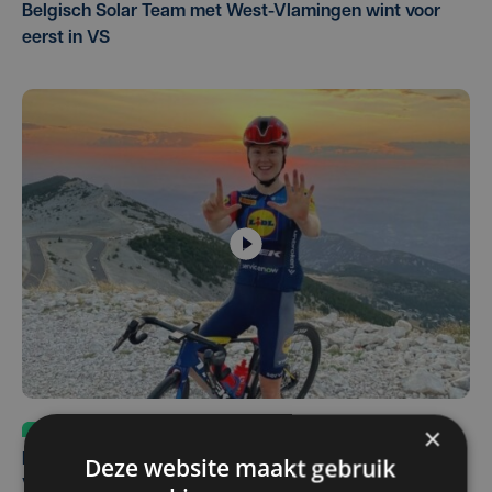
Belgisch Solar Team met West-Vlamingen wint voor
eerst in VS
Sport
do 6 augustus | 10:49
×
Margot Vanpachtenbeke beklimt zeven keer de Mont
Deze website maakt gebruik
Ventoux