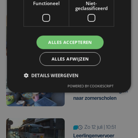
Functioneel
Niet-
geclassificeerd
ma 3 augustus | 10:26
Helemaal volzet: 64
kinderen krijgen extra
ALLES ACCEPTEREN
taalbad tijdens
zomerschool in Kortrijk
ALLES AFWIJZEN
DETAILS WEERGEVEN
di 14 juli | 12:16
POWERED BY COOKIESCRIPT
Recordaantal leerlingen
naar zomerscholen
zo 12 juli | 10:51
Leerlingenvervoer