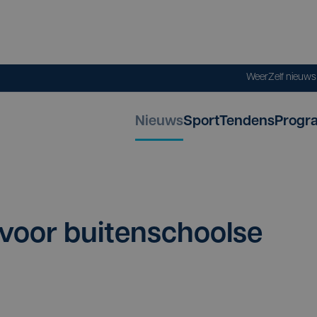
Weer
Zelf nieuw
Nieuws
Sport
Tendens
Progr
el voor bui­ten­school­se