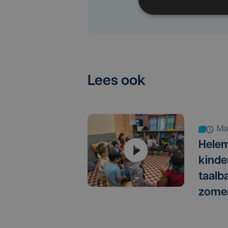
Lees ook
m
Helem
kinde
taalb
zomer