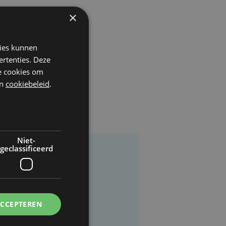
×
kies kunnen
ertenties. Deze
he cookies om
n
cookiebeleid
.
Niet-
geclassificeerd
ACCEPTEREN