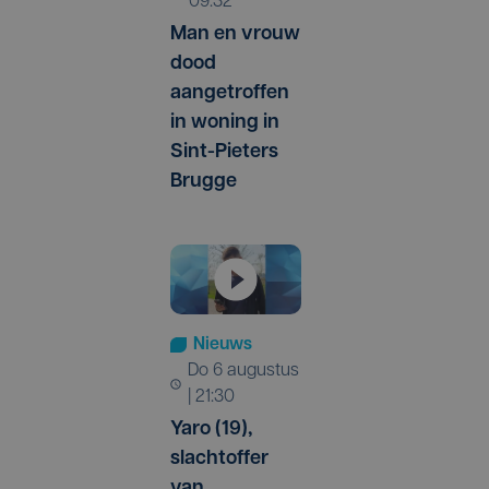
09:32
Man en vrouw
dood
aangetroffen
in woning in
Sint-Pieters
Brugge
Nieuws
do 6 augustus
| 21:30
Yaro (19),
slachtoffer
van