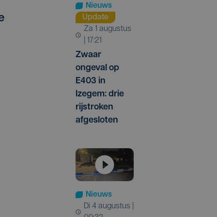
Nieuws
e
Update
za 1 augustus
| 17:21
Zwaar
ongeval op
E403 in
Izegem: drie
rijstroken
afgesloten
Nieuws
di 4 augustus |