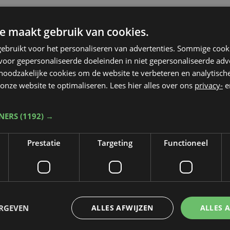
e maakt gebruik van cookies.
ebruikt voor het personaliseren van advertenties. Sommige coo
oor gepersonaliseerde doeleinden in niet gepersonaliseerde adv
 noodzakelijke cookies om de website te verbeteren en analytisc
onze website te optimaliseren. Lees hier alles over ons
privacy-
e
TNERS
(1192) →
Prestatie
Targeting
Functioneel
Taalfout opgemerkt?
Heb je een taal- of schrijffout opgemerkt in dit artikel?
ERGEVEN
ALLES AFWIJZEN
ALLES 
Laat het ons weten