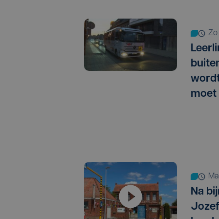
zo
Leerl
buite
wordt
moet 
m
Na bij
Jozef