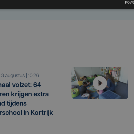
POWE
a 3 augustus | 10:26
aal volzet: 64
ren krijgen extra
ad tijdens
school in Kortrijk