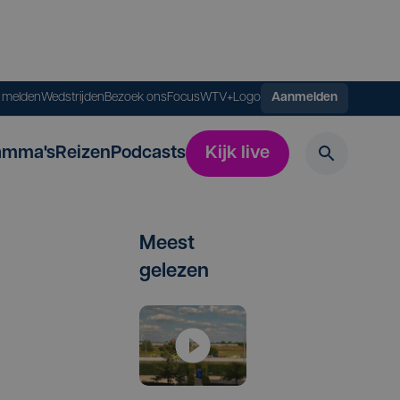
s melden
Wedstrijden
Bezoek ons
FocusWTV+
Logo
Aanmelden
amma's
Reizen
Podcasts
Kijk live
Meest
gelezen