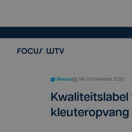
Nieuws
wo 11 november 2020
Kwa­li­teits­la­b
kleuteropvang