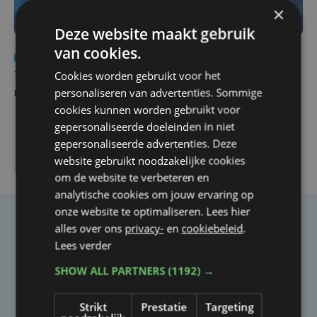
×
Deze website maakt gebruik
van cookies.
Nieuws
do 6 augustus | 21:30
Cookies worden gebruikt voor het
Yaro (19), slachtoffer van vechtpartij, is na
personaliseren van advertenties. Sommige
maandenlange coma overleden
cookies kunnen worden gebruikt voor
gepersonaliseerde doeleinden in niet
gepersonaliseerde advertenties. Deze
website gebruikt noodzakelijke cookies
om de website te verbeteren en
analytische cookies om jouw ervaring op
onze website te optimaliseren. Lees hier
alles over ons
privacy-
en
cookiebeleid
.
Taalfout opgemerkt?
Lees verder
Heb je een taal- of schrijffout opgemerkt in dit
SHOW ALL PARTNERS
(1192) →
artikel?
Strikt
Prestatie
Targeting