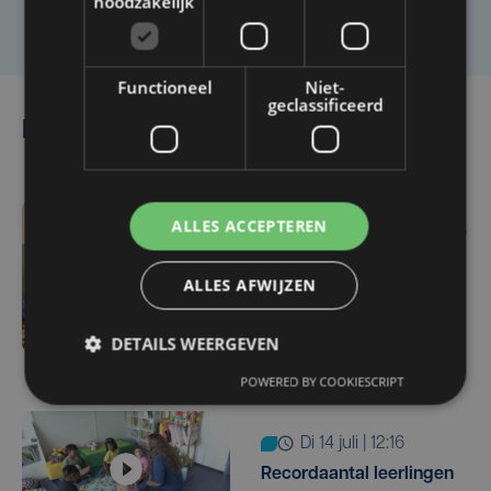
noodzakelijk
Laat het ons weten
Functioneel
Niet-
geclassificeerd
Lees ook
ALLES ACCEPTEREN
ma 3 augustus | 10:26
Helemaal volzet: 64
ALLES AFWIJZEN
kinderen krijgen extra
taalbad tijdens
zomerschool in Kortrijk
DETAILS WEERGEVEN
POWERED BY COOKIESCRIPT
di 14 juli | 12:16
Recordaantal leerlingen