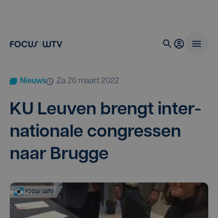
Nieuws
za 26 maart 2022
KU
Leu­ven brengt inter­
na­ti­o­na­le con­gres­sen
naar Brugge