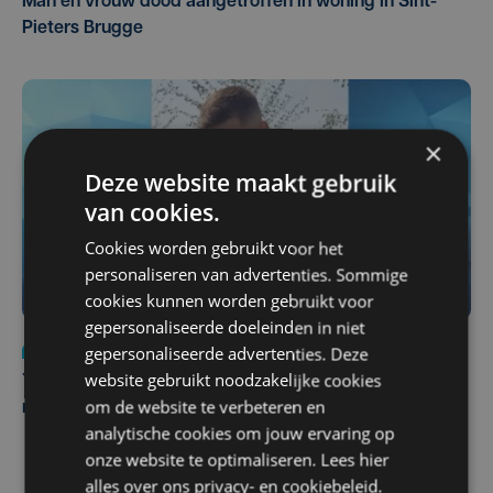
Man en vrouw dood aangetroffen in woning in Sint-
Pieters Brugge
×
Deze website maakt gebruik
van cookies.
Cookies worden gebruikt voor het
personaliseren van advertenties. Sommige
cookies kunnen worden gebruikt voor
gepersonaliseerde doeleinden in niet
Nieuws
do 6 augustus | 21:30
gepersonaliseerde advertenties. Deze
website gebruikt noodzakelijke cookies
Yaro (19), slachtoffer van vechtpartij, is na
om de website te verbeteren en
maandenlange coma overleden
analytische cookies om jouw ervaring op
onze website te optimaliseren. Lees hier
alles over ons
privacy-
en
cookiebeleid
.