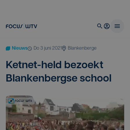
Nieuws
do 3 juni 2021
Blankenberge
Ket­net-held bezoekt
Blan­ken­berg­se school