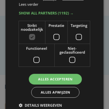
Lees verder
SHOW ALL PARTNERS
(1192) →
Strikt
Prestatie
Targeting
Taalfout opgemerkt?
noodzakelijk
Heb je een taal- of schrijffout opgemerkt in dit
artikel?
Functioneel
Niet-
geclassificeerd
Laat het ons weten
ALLES ACCEPTEREN
Lees ook
ALLES AFWIJZEN
DETAILS WEERGEVEN