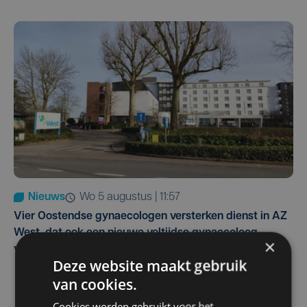
Nieuws
wo 5 augustus | 11:57
Vier Oostendse gynaecologen versterken dienst in AZ
West, dat ook een nieuwe voltijdse gynaecoloog
×
verwelkomt
Deze website maakt gebruik
van cookies.
Cookies worden gebruikt voor het