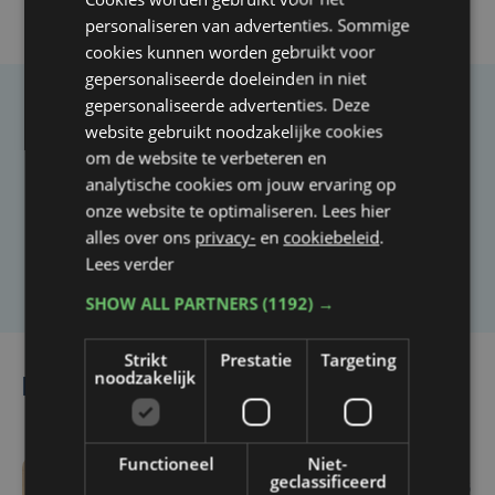
personaliseren van advertenties. Sommige
cookies kunnen worden gebruikt voor
gepersonaliseerde doeleinden in niet
gepersonaliseerde advertenties. Deze
Taalfout opgemerkt?
website gebruikt noodzakelijke cookies
om de website te verbeteren en
Heb je een taal- of schrijffout opgemerkt in dit
analytische cookies om jouw ervaring op
artikel?
onze website te optimaliseren. Lees hier
alles over ons
privacy-
en
cookiebeleid
.
Laat het ons weten
Lees verder
SHOW ALL PARTNERS
(1192) →
Strikt
Prestatie
Targeting
noodzakelijk
Lees ook
Functioneel
Niet-
geclassificeerd
ma 3 augustus | 10:26