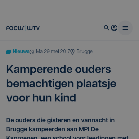
Nieuws
ma 29 mei 2017
Brugge
Kam­pe­ren­de ouders
bemach­ti­gen plaats­je
voor hun kind
De ouders die gisteren en vannacht in
Brugge kampeerden aan MPI De
Kaproenen, een school voor leerlingen met