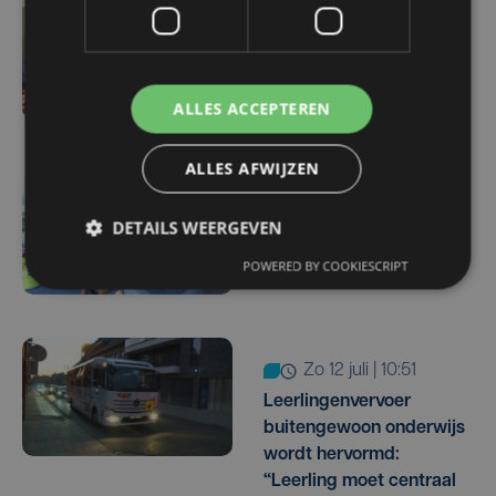
Helemaal volzet: 64
kinderen krijgen extra
taalbad tijdens
zomerschool in Kortrijk
ALLES ACCEPTEREN
ALLES AFWIJZEN
di 14 juli | 12:16
DETAILS WEERGEVEN
Recordaantal leerlingen
POWERED BY COOKIESCRIPT
naar zomerscholen
zo 12 juli | 10:51
Leerlingenvervoer
buitengewoon onderwijs
wordt hervormd:
“Leerling moet centraal