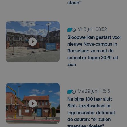
staan”
vr 3 juli | 08:52
Sloopwerken gestart voor
nieuwe Nova-campus in
Roeselare: zo moet de
school er tegen 2029 uit
zien
ma 29 juni | 16:15
Na bijna 100 jaar sluit
Sint-Jozefsschool in
Ingelmunster definitief
de deuren: "er zullen
traantjes vloeien"