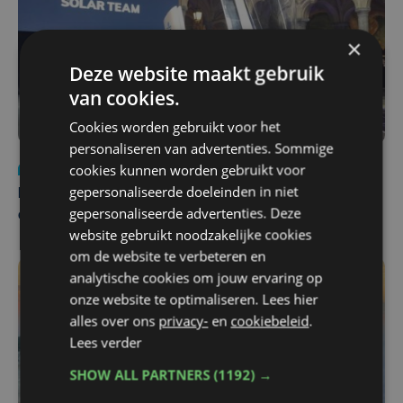
×
Deze website maakt gebruik
van cookies.
Cookies worden gebruikt voor het
personaliseren van advertenties. Sommige
cookies kunnen worden gebruikt voor
Nieuws
za 1 augustus | 22:36
gepersonaliseerde doeleinden in niet
Belgisch Solar Team met West-Vlamingen wint voor
gepersonaliseerde advertenties. Deze
eerst in VS
website gebruikt noodzakelijke cookies
om de website te verbeteren en
analytische cookies om jouw ervaring op
onze website te optimaliseren. Lees hier
alles over ons
privacy-
en
cookiebeleid
.
Lees verder
SHOW ALL PARTNERS
(1192) →