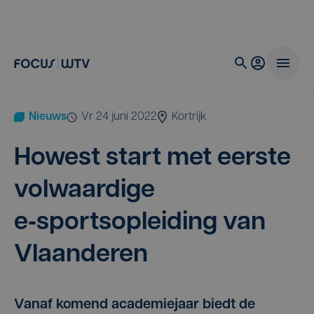
Nieuws
vr 24 juni 2022
Kortrijk
Howest start met eer­ste
vol­waar­di­ge
e‑sportsopleiding van
Vlaanderen
Vanaf komend academiejaar biedt de