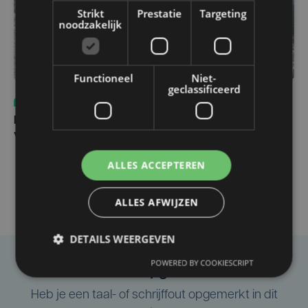
Strikt
Prestatie
Targeting
noodzakelijk
Functioneel
Niet-
geclassificeerd
Sport
do 6 augustus | 10:49
Margot Vanpachtenbeke beklimt zeven keer de Mont
Ventoux
ALLES ACCEPTEREN
ALLES AFWIJZEN
DETAILS WEERGEVEN
POWERED BY COOKIESCRIPT
Taalfout opgemerkt?
Heb je een taal- of schrijffout opgemerkt in dit