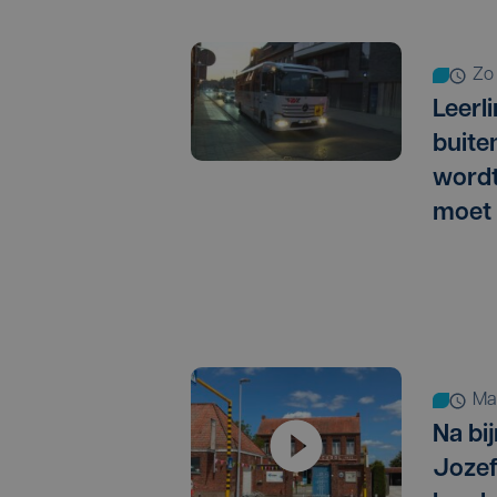
zo
Leerl
buite
wordt
moet 
m
Na bij
Jozef