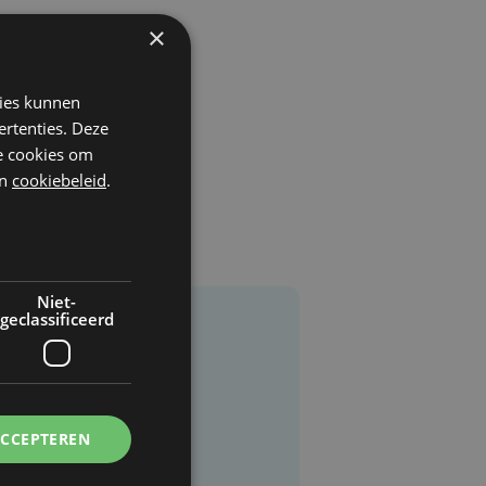
×
kies kunnen
ertenties. Deze
he cookies om
n
cookiebeleid
.
Niet-
geclassificeerd
ACCEPTEREN