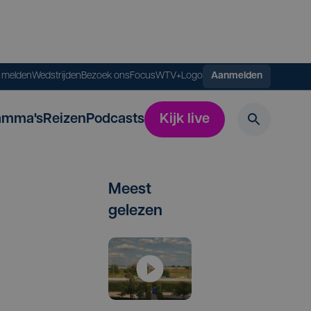
s melden
Wedstrijden
Bezoek ons
FocusWTV+
Logo
Aanmelden
amma's
Reizen
Podcasts
Kijk live
Meest
gelezen