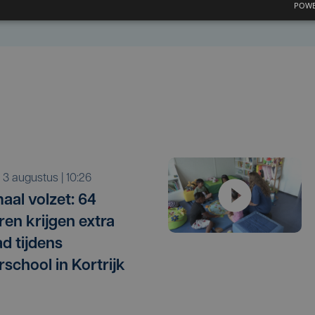
POWE
a 3 augustus | 10:26
aal volzet: 64
ren krijgen extra
ad tijdens
school in Kortrijk