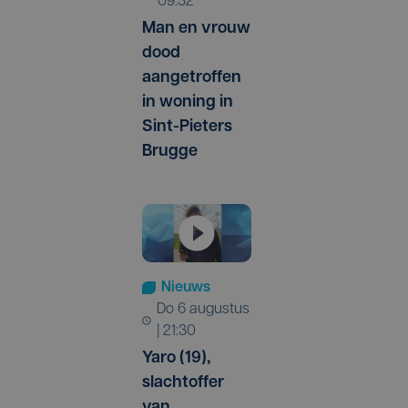
09:32
Man en vrouw
dood
aangetroffen
in woning in
Sint-Pieters
Brugge
Nieuws
do 6 augustus
| 21:30
Yaro (19),
slachtoffer
van