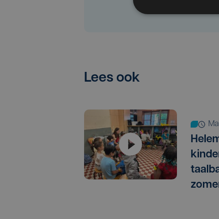
Lees ook
m
Helem
kinde
taalb
zomer