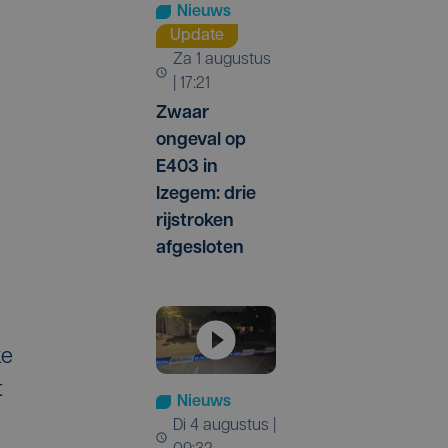
Nieuws
Update
za 1 augustus
| 17:21
Zwaar
ongeval op
E403 in
Izegem: drie
rijstroken
afgesloten
ke
t
Nieuws
di 4 augustus |