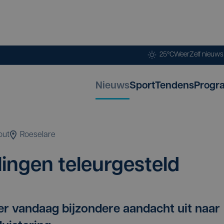
25°C
Weer
Zelf nieuw
Nieuws
Sport
Tendens
Progr
out
Roeselare
­lin­gen teleurgesteld
 er vandaag bijzondere aandacht uit naar