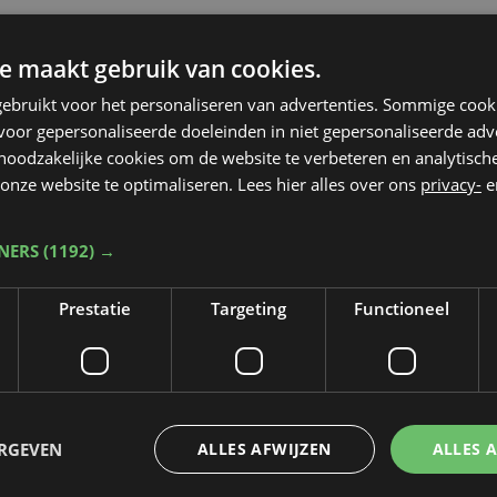
e maakt gebruik van cookies.
ebruikt voor het personaliseren van advertenties. Sommige coo
oor gepersonaliseerde doeleinden in niet gepersonaliseerde adv
 noodzakelijke cookies om de website te verbeteren en analytisc
onze website te optimaliseren. Lees hier alles over ons
privacy-
e
TNERS
(1192) →
Prestatie
Targeting
Functioneel
Taalfout opgemerkt?
Heb je een taal- of schrijffout opgemerkt in dit artikel?
ERGEVEN
ALLES AFWIJZEN
ALLES 
Laat het ons weten