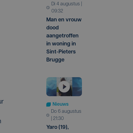
di 4 augustus |
09:32
Man en vrouw
dood
aangetroffen
in woning in
Sint-Pieters
Brugge
ur
Nieuws
do 6 augustus
| 21:30
n
Yaro (19),