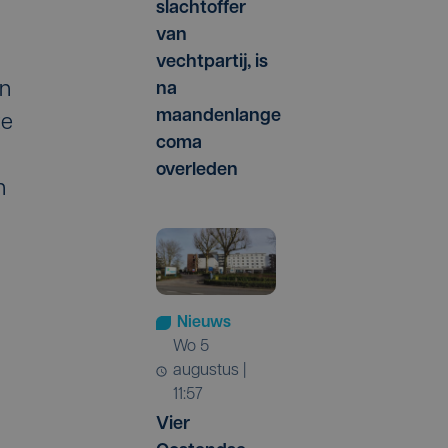
slachtoffer
van
vechtpartij, is
in
na
maandenlange
ze
coma
overleden
n
Nieuws
wo 5
augustus |
11:57
Vier