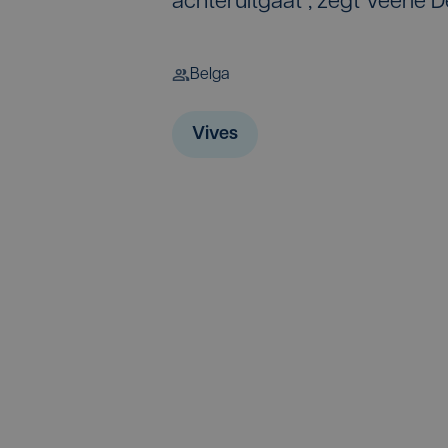
achteruitgaat", zegt Veerle
Belga
Vives