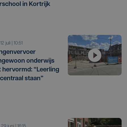
school in Kortrijk
 12 juli | 10:51
ingenvervoer
ngewoon onderwijs
 hervormd: “Leerling
centraal staan”
a 29 juni | 16:15