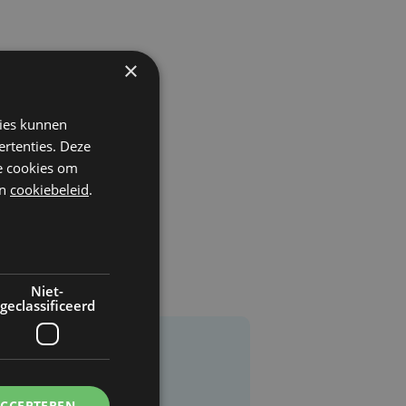
×
kies kunnen
ertenties. Deze
he cookies om
n
cookiebeleid
.
Niet-
geclassificeerd
ACCEPTEREN