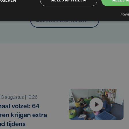
Heb je een taal- of schrijffout opgemerkt in dit artikel?
POWE
Laat het ons weten
a 3 augustus | 10:26
aal volzet: 64
ren krijgen extra
ad tijdens