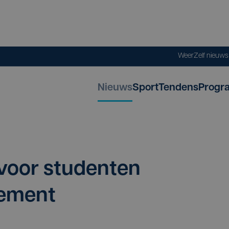
Weer
Zelf nieuw
Nieuws
Sport
Tendens
Progr
voor stu­den­ten
gement