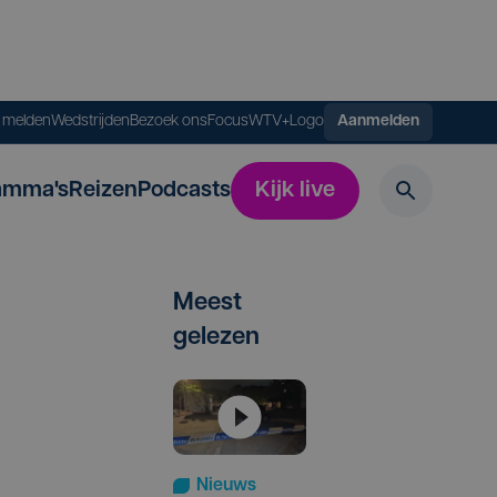
s melden
Wedstrijden
Bezoek ons
FocusWTV+
Logo
Aanmelden
amma's
Reizen
Podcasts
Kijk live
Meest
gelezen
Nieuws