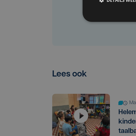
Lees ook
m
Helem
kinde
taalb