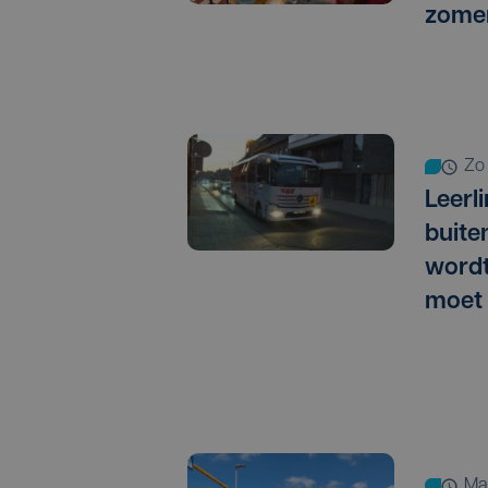
zomer
zo
Leerl
buite
wordt
moet 
m