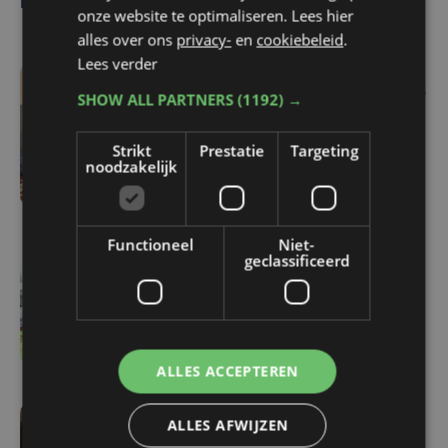
Lees ook
onze website te optimaliseren. Lees hier
alles over ons
privacy-
en
cookiebeleid
.
Lees verder
ma 3 augustus | 10:26
SHOW ALL PARTNERS
(1192) →
Helemaal volzet: 64
kinderen krijgen extra
Strikt
Prestatie
Targeting
noodzakelijk
taalbad tijdens
zomerschool in Kortrijk
Functioneel
Niet-
geclassificeerd
di 14 juli | 12:16
Recordaantal leerlingen
naar zomerscholen
ALLES ACCEPTEREN
ALLES AFWIJZEN
zo 12 juli | 10:51