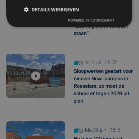
Leerlingenvervoer
DETAILS WEERGEVEN
buitengewoon onderwijs
wordt hervormd:
POWERED BY COOKIESCRIPT
“Leerling moet centraal
staan”
vr 3 juli | 08:52
Sloopwerken gestart voor
nieuwe Nova-campus in
Roeselare: zo moet de
school er tegen 2029 uit
zien
ma 29 juni | 16:15