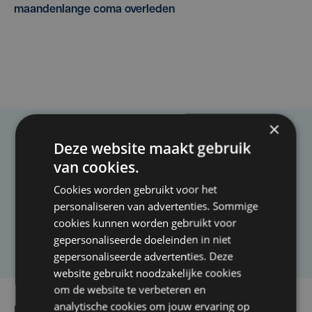
maandenlange coma overleden
×
Deze website maakt gebruik
Taalfout opgemerkt?
van cookies.
Heb je een taal- of schrijffout opgemerkt in dit
Cookies worden gebruikt voor het
artikel?
personaliseren van advertenties. Sommige
cookies kunnen worden gebruikt voor
Laat het ons weten
gepersonaliseerde doeleinden in niet
gepersonaliseerde advertenties. Deze
website gebruikt noodzakelijke cookies
om de website te verbeteren en
analytische cookies om jouw ervaring op