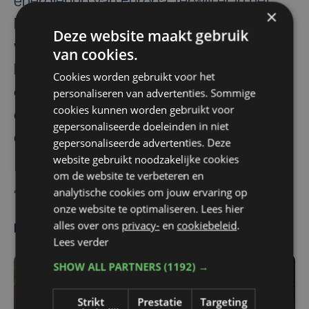
energiehub van Europa, terwijl er in het
×
Ruhrgebied heel wat vraag is naar groene
Deze website maakt gebruik
waterstof, zo vertelt Antwerps
van cookies.
havenschepen Annick De Ridder. Het is
Cookies worden gebruikt voor het
ook de bedoeling nog extra in te zetten op
personaliseren van advertenties. Sommige
cookies kunnen worden gebruikt voor
de spoorverbindingen tussen Vlaanderen
gepersonaliseerde doeleinden in niet
en het Ruhrgebied.
gepersonaliseerde advertenties. Deze
website gebruikt noodzakelijke cookies
om de website te verbeteren en
Redactie
Belga
analytische cookies om jouw ervaring op
onze website te optimaliseren. Lees hier
alles over ons
privacy-
en
cookiebeleid
.
Meest gelezen
Lees verder
SHOW ALL PARTNERS
(1192) →
Strikt
Prestatie
Targeting