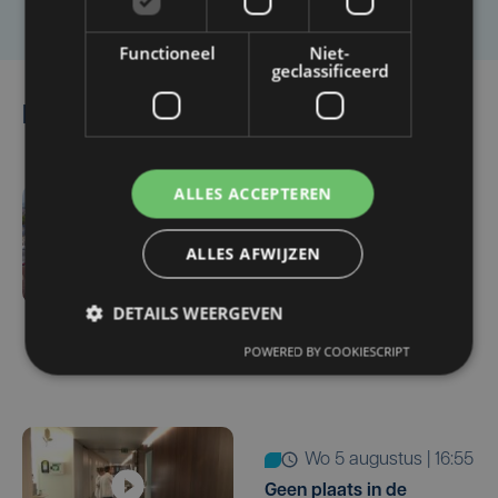
Functioneel
Niet-
geclassificeerd
Lees ook
ALLES ACCEPTEREN
do 6 augustus | 16:44
Veurne moet zo'n twee
ALLES AFWIJZEN
miljoen euro aan
onrechtmatig
DETAILS WEERGEVEN
gerecupereerde BTW
POWERED BY COOKIESCRIPT
terugbetalen
wo 5 augustus | 16:55
Geen plaats in de