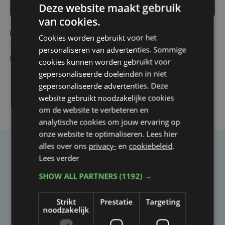
Deze website maakt gebruik
van cookies.
Nieuws
do 6 augustus | 21:30
Cookies worden gebruikt voor het
Yaro (19), slachtoffer van vechtpartij, is na
personaliseren van advertenties. Sommige
maandenlange coma overleden
cookies kunnen worden gebruikt voor
gepersonaliseerde doeleinden in niet
gepersonaliseerde advertenties. Deze
website gebruikt noodzakelijke cookies
om de website te verbeteren en
analytische cookies om jouw ervaring op
onze website te optimaliseren. Lees hier
alles over ons
privacy-
en
cookiebeleid
.
Taalfout opgemerkt?
Lees verder
Heb je een taal- of schrijffout opgemerkt in dit
SHOW ALL PARTNERS
(1192) →
artikel?
Strikt
Prestatie
Targeting
noodzakelijk
Laat het ons weten