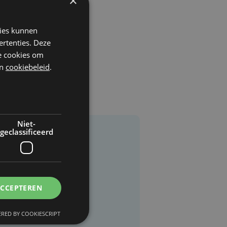
×
kies kunnen
ertenties. Deze
he cookies om
n
cookiebeleid
.
Niet-
geclassificeerd
ACCEPTEREN
RED BY COOKIESCRIPT