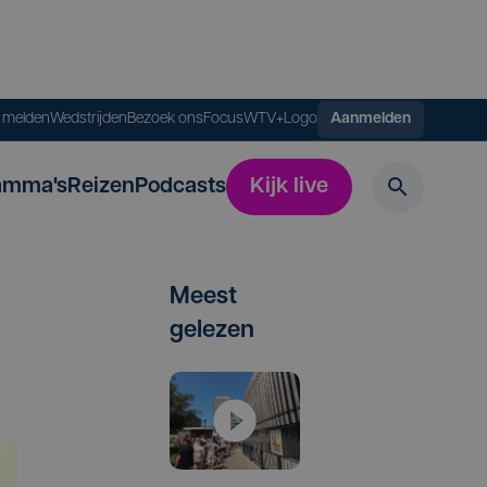
s melden
Wedstrijden
Bezoek ons
FocusWTV+
Logo
Aanmelden
amma's
Reizen
Podcasts
Kijk live
Meest
gelezen