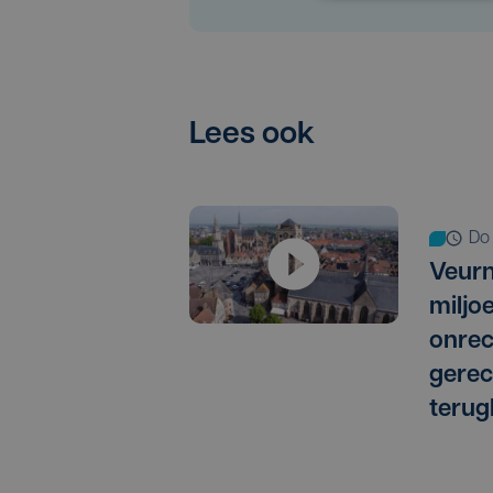
Lees ook
d
Veurn
miljo
onrec
gere
terug