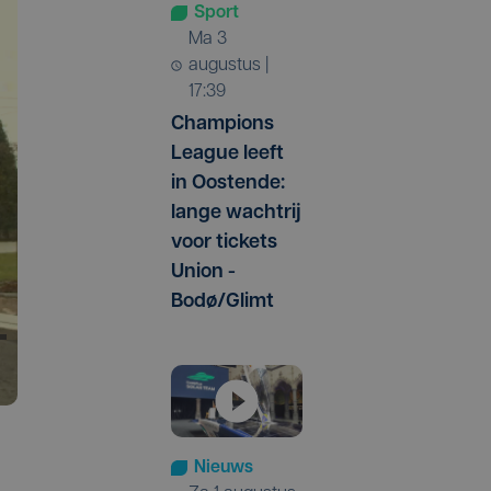
Sport
ma 3
augustus |
17:39
Champions
League leeft
in Oostende:
lange wachtrij
voor tickets
Union -
Bodø/Glimt
Nieuws