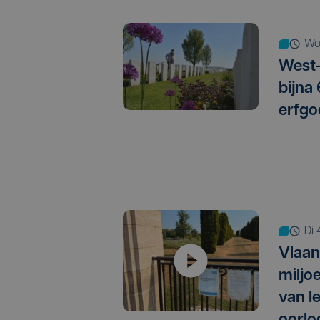
w
West-
bijna
erfgo
d
Vlaan
miljo
van I