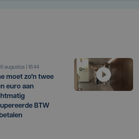
o 6 augustus | 16:44
e moet zo'n twee
en euro aan
htmatig
cupereerde BTW
betalen