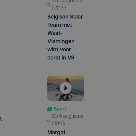
za 1 augustus
| 22:36
Belgisch Solar
Team met
West-
Vlamingen
wint voor
eerst in VS
Sport
do 6 augustus
A
| 10:49
Margot