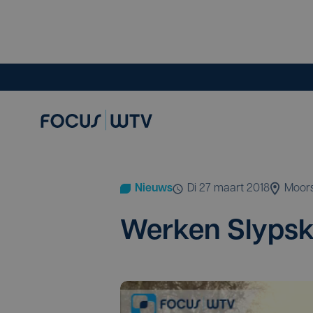
Nieuws
di 27 maart 2018
Moor
Wer­ken Slyp­s­k