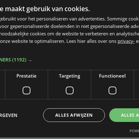
e maakt gebruik van cookies.
ebruikt voor het personaliseren van advertenties. Sommige coo
oor gepersonaliseerde doeleinden in niet gepersonaliseerde adv
 noodzakelijke cookies om de website te verbeteren en analytisc
onze website te optimaliseren. Lees hier alles over ons
privacy-
e
TNERS
(1192) →
Prestatie
Targeting
Functioneel
Taalfout opgemerkt?
Heb je een taal- of schrijffout opgemerkt in dit artikel?
ERGEVEN
ALLES AFWIJZEN
ALLES 
Laat het ons weten
POWE