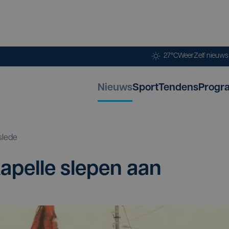
27°C
Weer
Zelf nieuw
Nieuws
Sport
Tendens
Progr
slede
a­pel­le sle­pen aan