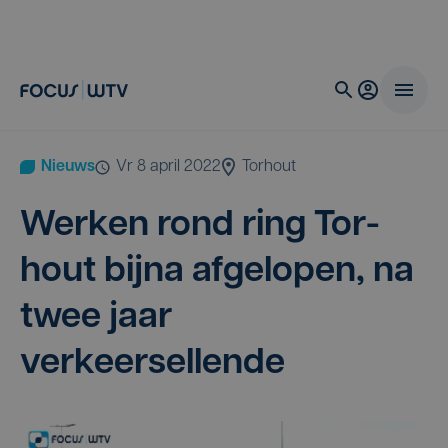
Nieuws
vr 8 april 2022
Torhout
Wer­ken rond ring Tor­
hout bij­na afge­lo­pen, na
twee jaar
verkeersellende