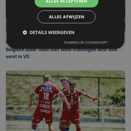
ALLES ACCEPTEREN
ALLES AFWIJZEN
DETAILS WEERGEVEN
Nieuws
za 1 augustus | 22:36
POWERED BY COOKIESCRIPT
Belgisch Solar Team met West-Vlamingen wint voor
eerst in VS