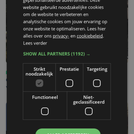
website gebruikt noodzakelijke cookies
om de website te verbeteren en
analytische cookies om jouw ervaring op
onze website te optimaliseren. Lees hier
alles over ons
privacy-
en
cookiebeleid
.
Lees verder
SHOW ALL PARTNERS
(1192) →
Strikt
Prestatie
Targeting
Sport
ma 3 augustus | 17:39
noodzakelijk
Champions League leeft in Oostende: lange wachtrij
voor tickets Union - Bodø/Glimt
Functioneel
Niet-
geclassificeerd