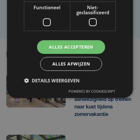
Functioneel
Niet-
geclassificeerd
Laat het ons weten
ALLES ACCEPTEREN
Lees ook
ALLES AFWIJZEN
DETAILS WEERGEVEN
za 4 juli | 10:52
POWERED BY COOKIESCRIPT
Federale politie versterkt
aanwezigheid op treinen
naar kust tijdens
zomervakantie