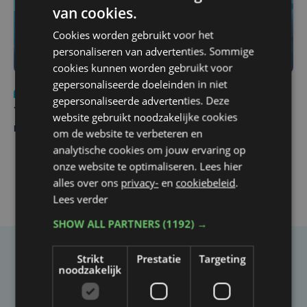
van cookies.
Cookies worden gebruikt voor het
personaliseren van advertenties. Sommige
cookies kunnen worden gebruikt voor
gepersonaliseerde doeleinden in niet
Nieuws
do 6 augustus | 21:30
gepersonaliseerde advertenties. Deze
Yaro (19), slachtoffer van vechtpartij, is na
website gebruikt noodzakelijke cookies
maandenlange coma overleden
om de website te verbeteren en
analytische cookies om jouw ervaring op
onze website te optimaliseren. Lees hier
alles over ons
privacy-
en
cookiebeleid
.
Lees verder
SHOW ALL PARTNERS
(1192) →
Strikt
Prestatie
Targeting
Taalfout opgemerkt?
noodzakelijk
Heb je een taal- of schrijffout opgemerkt in dit
artikel?