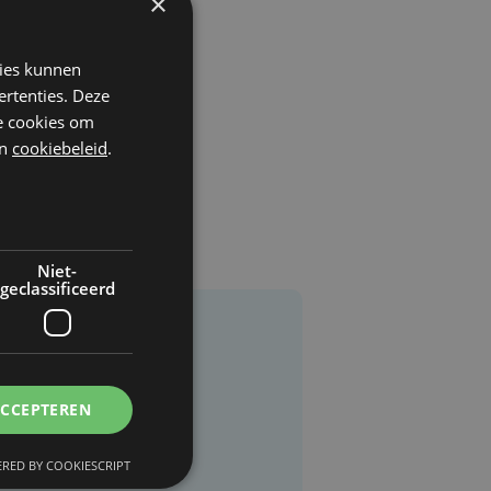
×
kies kunnen
ertenties. Deze
he cookies om
n
cookiebeleid
.
Niet-
geclassificeerd
ACCEPTEREN
RED BY COOKIESCRIPT