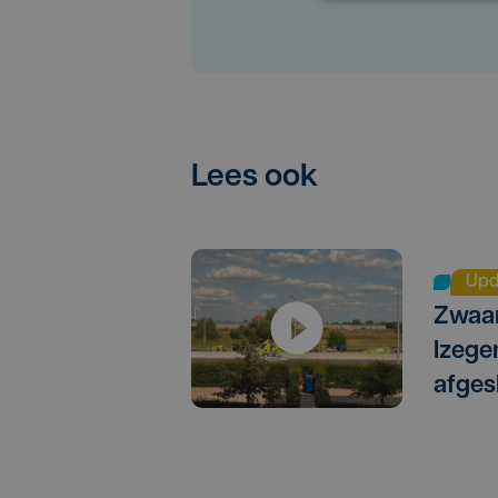
Lees ook
Upd
Zwaar
Izege
afges