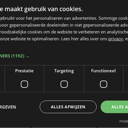
e maakt gebruik van cookies.
ebruikt voor het personaliseren van advertenties. Sommige coo
oor gepersonaliseerde doeleinden in niet gepersonaliseerde adv
 noodzakelijke cookies om de website te verbeteren en analytisc
onze website te optimaliseren. Lees hier alles over ons
privacy-
e
TNERS
(1192) →
Prestatie
Targeting
Functioneel
Taalfout opgemerkt?
Heb je een taal- of schrijffout opgemerkt in dit artikel?
ERGEVEN
ALLES AFWIJZEN
ALLES 
POWE
Laat het ons weten