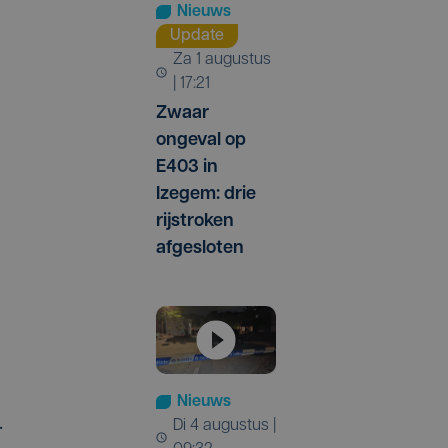
Nieuws
Update
za 1 augustus
| 17:21
Zwaar
ongeval op
E403 in
Izegem: drie
rijstroken
afgesloten
n
Nieuws
.
di 4 augustus |