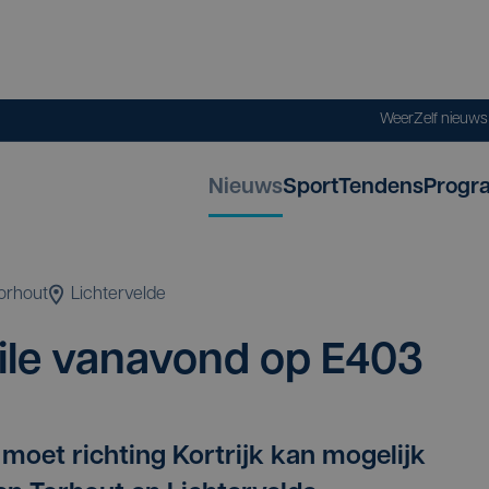
Weer
Zelf nieuw
Nieuws
Sport
Tendens
Progr
orhout
Lichtervelde
ile van­avond op
E
403
oet richting Kortrijk kan mogelijk