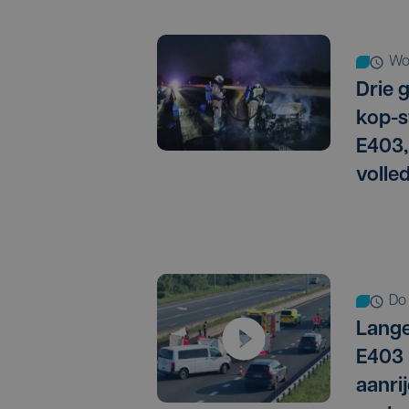
w
Drie 
kop-s
E403,
volled
do
Lange
E403 
aanri