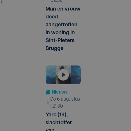
09:32
er
Man en vrouw
dood
aangetroffen
in woning in
Sint-Pieters
Brugge
Nieuws
do 6 augustus
| 21:30
Yaro (19),
slachtoffer
van