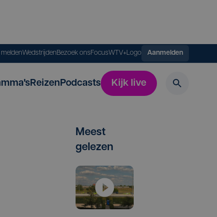
s melden
Wedstrijden
Bezoek ons
FocusWTV+
Logo
Aanmelden
amma's
Reizen
Podcasts
Kijk live
Meest
gelezen