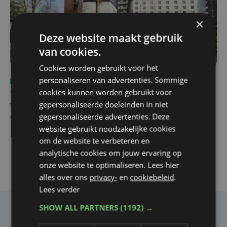
×
Deze website maakt gebruik
van cookies.
Cookies worden gebruikt voor het
personaliseren van advertenties. Sommige
Nieuws
wo 5 augustus | 11:57
cookies kunnen worden gebruikt voor
Vier Oostendse gynaecologen versterken dienst in AZ
gepersonaliseerde doeleinden in niet
West, dat ook een nieuwe voltijdse gynaecoloog
gepersonaliseerde advertenties. Deze
verwelkomt
website gebruikt noodzakelijke cookies
om de website te verbeteren en
analytische cookies om jouw ervaring op
onze website te optimaliseren. Lees hier
alles over ons
privacy-
en
cookiebeleid
.
Lees verder
SHOW ALL PARTNERS
(1192) →
Taalfout opgemerkt?