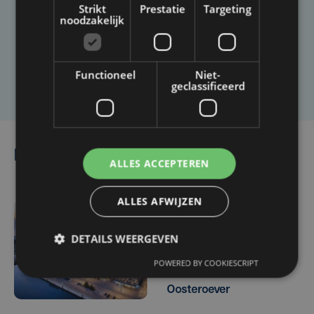
Strikt
Prestatie
Targeting
Heb je een taal- of schrijffout opgemerkt in dit
noodzakelijk
artikel?
Functioneel
Niet-
Laat het ons weten
geclassificeerd
Lees ook
ALLES ACCEPTEREN
ALLES AFWIJZEN
vr 24 april | 16:00
DETAILS WEERGEVEN
Stad Oostende vraagt
inwoners mee te denken
POWERED BY COOKIESCRIPT
over toekomst van
Oosteroever