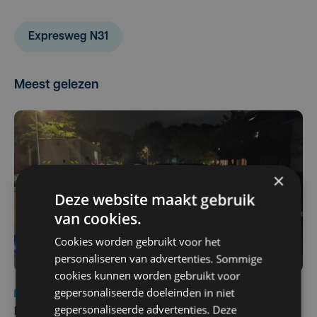
Expresweg N31
Meest gelezen
×
Deze website maakt gebruik
van cookies.
Cookies worden gebruikt voor het
personaliseren van advertenties. Sommige
cookies kunnen worden gebruikt voor
gepersonaliseerde doeleinden in niet
Nieuws
di 4 augustus | 09:32
gepersonaliseerde advertenties. Deze
Man en vrouw dood aangetroffen in woning in Sint-