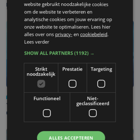
website gebruikt noodzakelijke cookies
Pieters Brugge
om de website te verbeteren en
analytische cookies om jouw ervaring op
onze website te optimaliseren. Lees hier
alles over ons
privacy-
en
cookiebeleid
.
Lees verder
SHOW ALL PARTNERS
(1192) →
Strikt
Prestatie
Targeting
noodzakelijk
Nieuws
do 6 augustus | 21:30
Functioneel
Niet-
geclassificeerd
Yaro (19), slachtoffer van vechtpartij, is na
maandenlange coma overleden
ALLES ACCEPTEREN