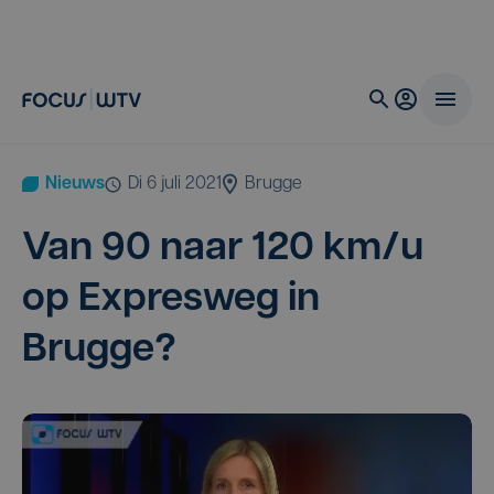
Nieuws
di 6 juli 2021
Brugge
Van
90
naar
120
km/​u
op Expres­weg in
Brugge?