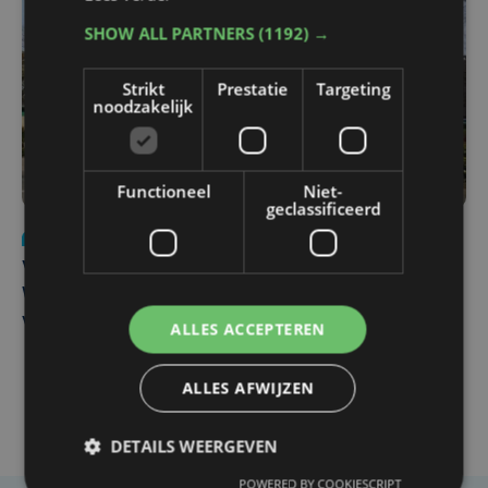
SHOW ALL PARTNERS
(1192) →
Strikt
Prestatie
Targeting
noodzakelijk
Functioneel
Niet-
geclassificeerd
Nieuws
wo 5 augustus | 11:57
Vier Oostendse gynaecologen versterken dienst in AZ
West, dat ook een nieuwe voltijdse gynaecoloog
verwelkomt
ALLES ACCEPTEREN
ALLES AFWIJZEN
DETAILS WEERGEVEN
POWERED BY COOKIESCRIPT