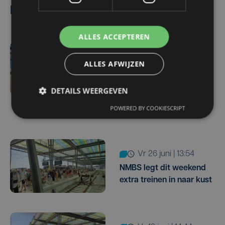
Lees ook
ALLES ACCEPTEREN
za 4 juli | 10:52
ALLES AFWIJZEN
Federale politie versterkt
aanwezigheid op treinen
DETAILS WEERGEVEN
naar kust tijdens
zomervakantie
POWERED BY COOKIESCRIPT
vr 26 juni | 13:54
NMBS legt dit weekend
extra treinen in naar kust