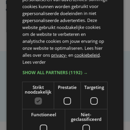
Net voor kraker tegen Essevee: match van KV Kortrijk
cookies kunnen worden gebruikt voor
op Anderlecht uitgesteld door Europees voetbal
gepersonaliseerde doeleinden in niet
gepersonaliseerde advertenties. Deze
website gebruikt noodzakelijke cookies
om de website te verbeteren en
analytische cookies om jouw ervaring op
onze website te optimaliseren. Lees hier
alles over ons
privacy-
en
cookiebeleid
.
Lees verder
Taalfout opgemerkt?
SHOW ALL PARTNERS
(1192) →
Heb je een taal- of schrijffout opgemerkt in dit
artikel?
Strikt
Prestatie
Targeting
noodzakelijk
Laat het ons weten
Functioneel
Niet-
geclassificeerd