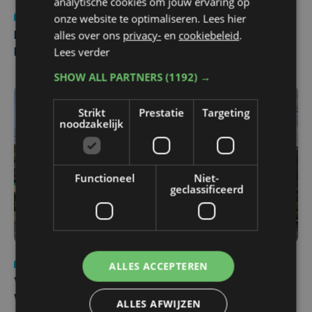
analytische cookies om jouw ervaring op
Nieuws
di 4 augustus | 09:32
onze website te optimaliseren. Lees hier
alles over ons
privacy-
en
cookiebeleid
.
Man en vrouw dood aangetroffen in woning in Sint-
Lees verder
Pieters Brugge
SHOW ALL PARTNERS
(1192) →
Strikt
Prestatie
Targeting
noodzakelijk
Functioneel
Niet-
geclassificeerd
Nieuws
wo 5 augustus | 11:57
ALLES ACCEPTEREN
Vier Oostendse gynaecologen versterken dienst in AZ
West, dat ook een nieuwe voltijdse gynaecoloog
ALLES AFWIJZEN