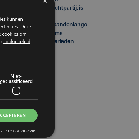
×
vechtpartij, is
na
kies kunnen
maandenlange
ertenties. Deze
coma
he cookies om
n
cookiebeleid
.
overleden
Niet-
geclassificeerd
ACCEPTEREN
RED BY COOKIESCRIPT