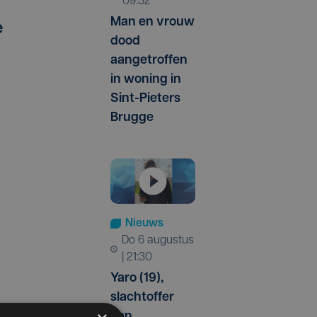
09:32
Man en vrouw
e
dood
aangetroffen
in woning in
Sint-Pieters
Brugge
Nieuws
do 6 augustus
| 21:30
Yaro (19),
slachtoffer
t
van