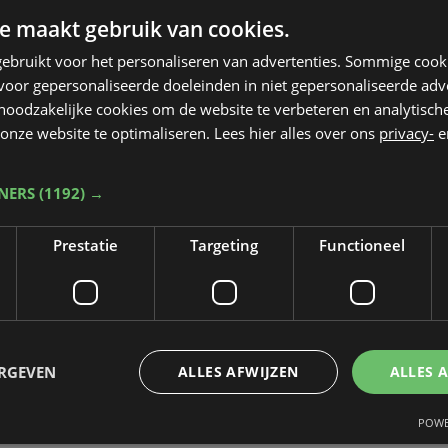
e maakt gebruik van cookies.
 voor. Met het verbod komt de stad nu op een
de vraag van buurtbewoners. Zij vinden het
ebruikt voor het personaliseren van advertenties. Sommige coo
oor gepersonaliseerde doeleinden in niet gepersonaliseerde adv
 noodzakelijke cookies om de website te verbeteren en analytisc
onze website te optimaliseren. Lees hier alles over ons
privacy-
e
TNERS
(1192) →
Prestatie
Targeting
Functioneel
ERGEVEN
ALLES AFWIJZEN
ALLES 
POWE