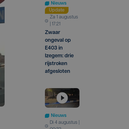
Nieuws
Update
za 1 augustus
| 17:21
Zwaar
ongeval op
E403 in
Izegem: drie
rijstroken
afgesloten
Nieuws
di 4 augustus |