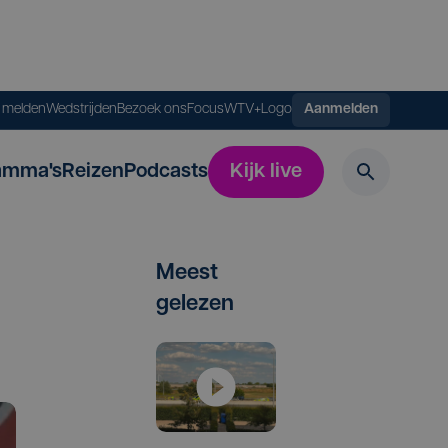
s melden
Wedstrijden
Bezoek ons
FocusWTV+
Logo
Aanmelden
amma's
Reizen
Podcasts
Kijk live
Meest
gelezen