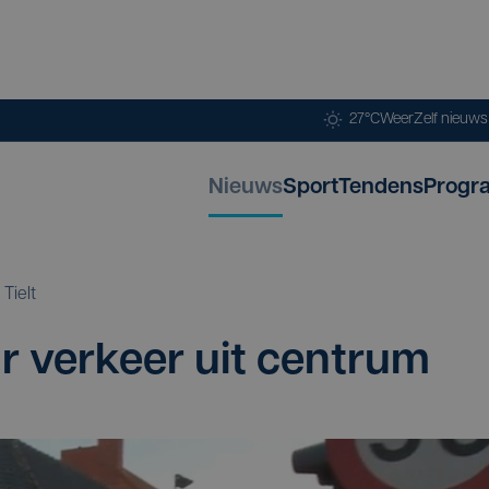
27°C
Weer
Zelf nieuw
Nieuws
Sport
Tendens
Progr
Tielt
r ver­keer uit centrum