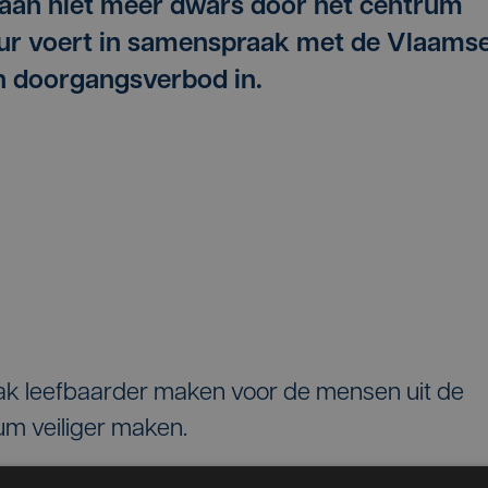
aan niet meer dwars door het centrum
tuur voert in samenspraak met de Vlaams
en doorgangsverbod in.
ak leefbaarder maken voor de mensen uit de
um veiliger maken.
e ring rond Tielt rond te maken, maar daar heef