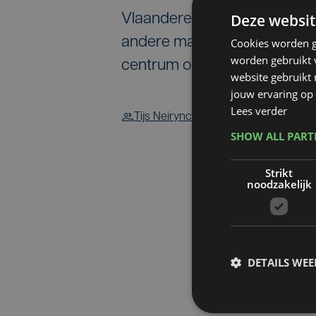
Deze websit
Vlaanderen niet meteen geld
andere manier tegemoet aan 
Cookies worden g
worden gebruikt v
centrum onveilig.
website gebruikt
jouw ervaring op 
Lees verder
Tijs Neirynck
SHOW ALL PAR
Strikt
noodzakelijk
DETAILS WE