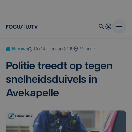
Nieuws
do 14 februari 2019
Veurne
Poli­tie treedt op tegen
snel­heids­dui­vels in
Avekapelle