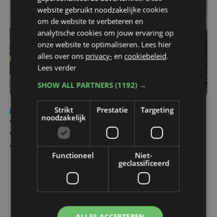
website gebruikt noodzakelijke cookies
om de website te verbeteren en
analytische cookies om jouw ervaring op
onze website te optimaliseren. Lees hier
alles over ons
privacy-
en
cookiebeleid
.
Lees verder
SHOW ALL PARTNERS
(1192) →
Strikt
Prestatie
Targeting
Nieuws
wo 5 augustus | 11:57
noodzakelijk
Vier Oostendse gynaecologen versterken dienst in AZ
West, dat ook een nieuwe voltijdse gynaecoloog
verwelkomt
Functioneel
Niet-
geclassificeerd
ALLES ACCEPTEREN