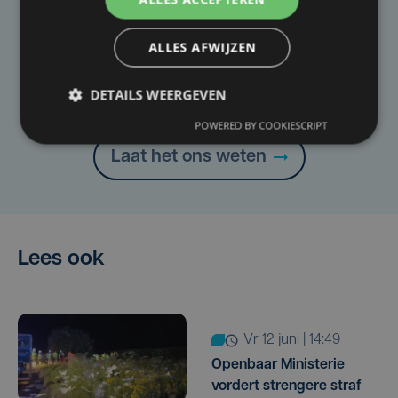
Taalfout opgemerkt?
ALLES AFWIJZEN
Heb je een taal- of schrijffout opgemerkt in dit
DETAILS WEERGEVEN
artikel?
POWERED BY COOKIESCRIPT
Laat het ons weten
Lees ook
vr 12 juni | 14:49
Openbaar Ministerie
vordert strengere straf