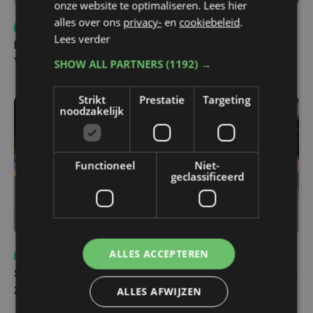
onze website te optimaliseren. Lees hier
alles over ons
privacy-
en
cookiebeleid
.
Sport
do 6 augustus | 10:49
Lees verder
Margot Vanpachtenbeke beklimt zeven keer de Mont
SHOW ALL PARTNERS
(1192) →
Ventoux
Strikt
Prestatie
Targeting
noodzakelijk
Functioneel
Niet-
geclassificeerd
ALLES ACCEPTEREN
Sport
za 8 augustus | 12:42
Spaanse aanvaller zet handtekening onder contract tot
ALLES AFWIJZEN
2031 bij Club Brugge