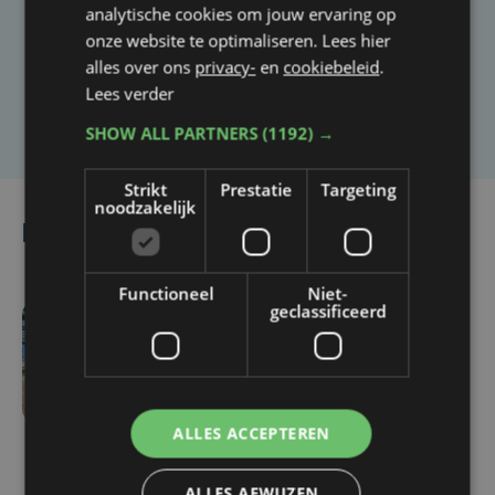
Heb je een taal- of schrijffout opgemerkt in dit
analytische cookies om jouw ervaring op
artikel?
onze website te optimaliseren. Lees hier
alles over ons
privacy-
en
cookiebeleid
.
Lees verder
Laat het ons weten
SHOW ALL PARTNERS
(1192) →
Strikt
Prestatie
Targeting
noodzakelijk
Lees ook
Functioneel
Niet-
geclassificeerd
za 4 juli | 10:52
Federale politie versterkt
aanwezigheid op treinen
naar kust tijdens
ALLES ACCEPTEREN
zomervakantie
ALLES AFWIJZEN