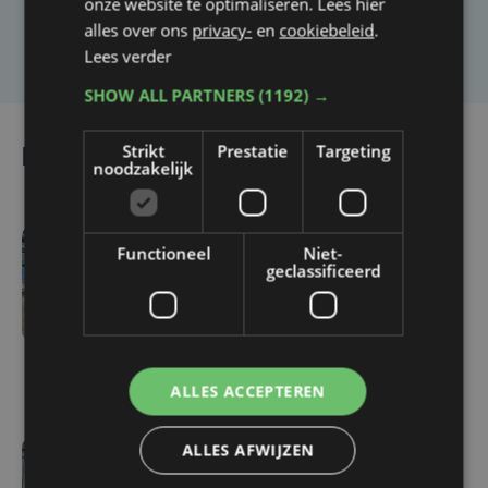
onze website te optimaliseren. Lees hier
alles over ons
privacy-
en
cookiebeleid
.
Laat het ons weten
Lees verder
SHOW ALL PARTNERS
(1192) →
Strikt
Prestatie
Targeting
Lees ook
noodzakelijk
Functioneel
Niet-
za 4 juli | 10:52
geclassificeerd
Federale politie versterkt
aanwezigheid op treinen
naar kust tijdens
zomervakantie
ALLES ACCEPTEREN
ALLES AFWIJZEN
vr 26 juni | 13:54