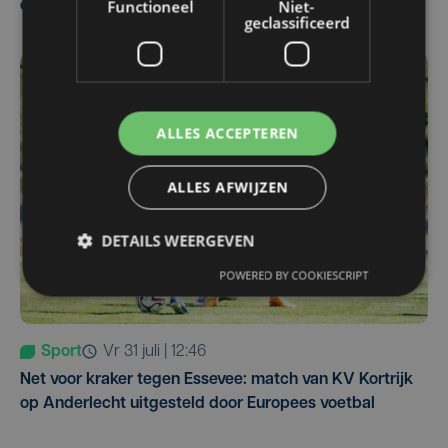
Functioneel
Niet-
eerst in VS
geclassificeerd
ALLES ACCEPTEREN
ALLES AFWIJZEN
DETAILS WEERGEVEN
POWERED BY COOKIESCRIPT
Sport
vr 31 juli | 12:46
Net voor kraker tegen Essevee: match van KV Kortrijk
op Anderlecht uitgesteld door Europees voetbal