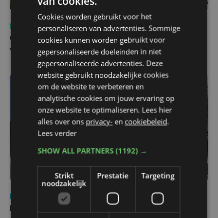
van cookies.
Cookies worden gebruikt voor het
Sport
ma 3 augustus | 17:39
personaliseren van advertenties. Sommige
cookies kunnen worden gebruikt voor
Champions League leeft in Oostende: lange wachtrij
gepersonaliseerde doeleinden in niet
voor tickets Union - Bodø/Glimt
gepersonaliseerde advertenties. Deze
website gebruikt noodzakelijke cookies
om de website te verbeteren en
analytische cookies om jouw ervaring op
onze website te optimaliseren. Lees hier
alles over ons
privacy-
en
cookiebeleid
.
Lees verder
SHOW ALL PARTNERS
(1192) →
Strikt
Prestatie
Targeting
noodzakelijk
Nieuws
za 1 augustus | 22:36
Belgisch Solar Team met West-Vlamingen wint voor