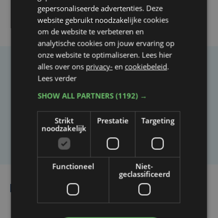
gepersonaliseerde advertenties. Deze
website gebruikt noodzakelijke cookies
om de website te verbeteren en
analytische cookies om jouw ervaring op
onze website te optimaliseren. Lees hier
alles over ons
privacy-
en
cookiebeleid
.
Taalfout opgemerkt?
Lees verder
Heb je een taal- of schrijffout opgemerkt in dit
SHOW ALL PARTNERS
(1192) →
artikel?
Strikt
Prestatie
Targeting
noodzakelijk
Laat het ons weten
Functioneel
Niet-
geclassificeerd
Lees ook