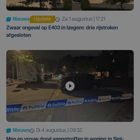
Nieuws
Update
za 1 augustus | 17:21
Zwaar ongeval op E403 in Izegem: drie rijstroken
afgesloten
Nieuws
di 4 augustus | 09:32
Man en vrouw dood aangetroffen in woning in Sint-