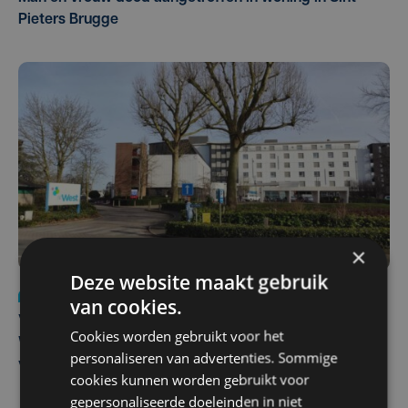
Pieters Brugge
×
Deze website maakt gebruik
Nieuws
wo 5 augustus | 11:57
van cookies.
Vier Oostendse gynaecologen versterken dienst in AZ
Cookies worden gebruikt voor het
West, dat ook een nieuwe voltijdse gynaecoloog
personaliseren van advertenties. Sommige
verwelkomt
cookies kunnen worden gebruikt voor
gepersonaliseerde doeleinden in niet