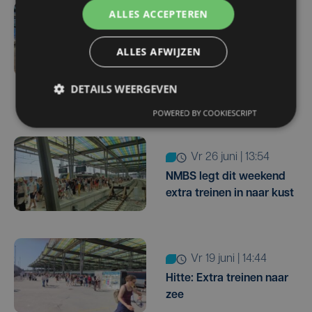
ALLES ACCEPTEREN
za 4 juli | 10:52
Federale politie versterkt
ALLES AFWIJZEN
aanwezigheid op treinen
naar kust tijdens
DETAILS WEERGEVEN
zomervakantie
POWERED BY COOKIESCRIPT
vr 26 juni | 13:54
NMBS legt dit weekend
extra treinen in naar kust
vr 19 juni | 14:44
Hitte: Extra treinen naar
zee