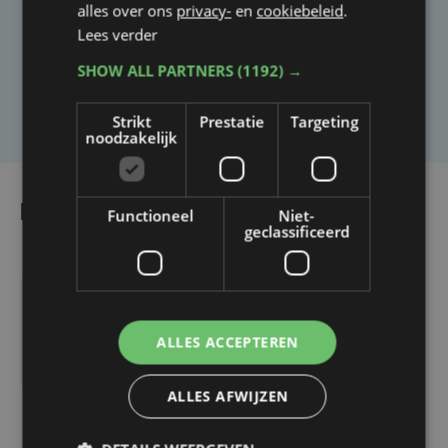
Heb je een taal- of schrijffout opgemerkt in dit
alles over ons
privacy-
en
cookiebeleid
.
Lees verder
artikel?
SHOW ALL PARTNERS
(1192) →
Laat het ons weten
Strikt
Prestatie
Targeting
noodzakelijk
Lees ook
Functioneel
Niet-
geclassificeerd
zo 22 september 2019
ALLES ACCEPTEREN
5 West-Vlaamse steden
doen mee aan autoloze
ALLES AFWIJZEN
zondag