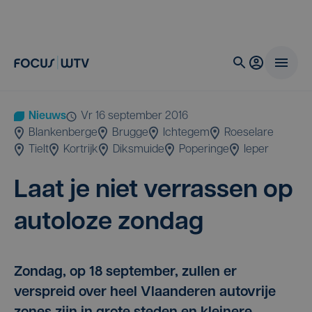
Nieuws
vr 16 september 2016
Blankenberge
Brugge
Ichtegem
Roeselare
Tielt
Kortrijk
Diksmuide
Poperinge
Ieper
Laat je niet ver­ras­sen op
auto­lo­ze zondag
Zondag, op 18 september, zullen er
verspreid over heel Vlaanderen autovrije