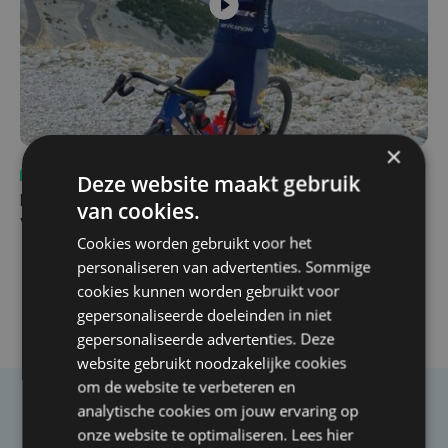
×
Sport
do 6 augustus | 10:49
Deze website maakt gebruik
Margot Vanpachtenbeke beklimt zeven keer de Mont
van cookies.
Ventoux
Cookies worden gebruikt voor het
personaliseren van advertenties. Sommige
cookies kunnen worden gebruikt voor
gepersonaliseerde doeleinden in niet
gepersonaliseerde advertenties. Deze
website gebruikt noodzakelijke cookies
om de website te verbeteren en
analytische cookies om jouw ervaring op
Taalfout opgemerkt?
onze website te optimaliseren. Lees hier