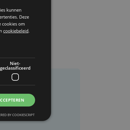
kies kunnen
ertenties. Deze
he cookies om
n
cookiebeleid
.
Niet-
geclassificeerd
ACCEPTEREN
RED BY COOKIESCRIPT