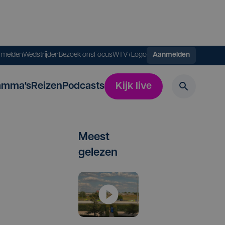
s melden
Wedstrijden
Bezoek ons
FocusWTV+
Logo
Aanmelden
amma's
Reizen
Podcasts
Kijk live
Meest
gelezen