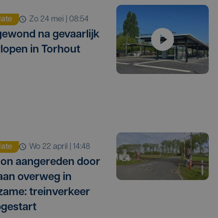
ate
zo 24 mei | 08:54
ewond na gevaarlijk
lopen in Torhout
ate
wo 22 april | 14:48
on aangereden door
 aan overweg in
ame: treinverkeer
gestart