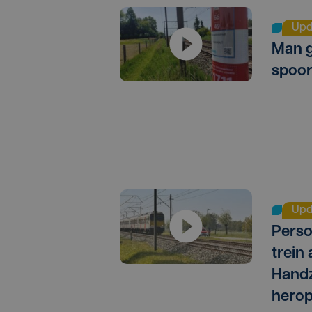
Upd
Man g
spoor
Upd
Perso
trein
Handz
herop