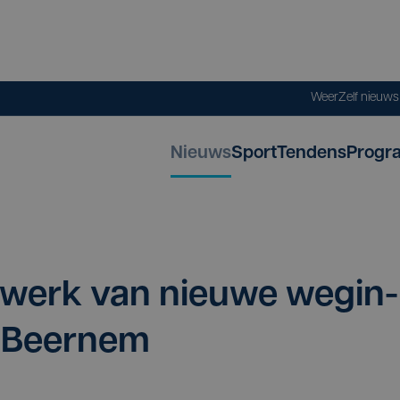
Weer
Zelf nieuw
Nieuws
Sport
Tendens
Progr
m
 werk van nieu­we weg­in­
in Beernem