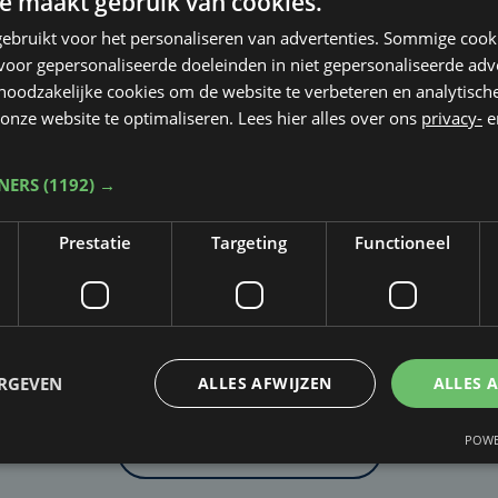
e maakt gebruik van cookies.
ebruikt voor het personaliseren van advertenties. Sommige coo
oor gepersonaliseerde doeleinden in niet gepersonaliseerde adv
 noodzakelijke cookies om de website te verbeteren en analytisc
onze website te optimaliseren. Lees hier alles over ons
privacy-
e
TNERS
(1192) →
Prestatie
Targeting
Functioneel
Taalfout opgemerkt?
Heb je een taal- of schrijffout opgemerkt in dit artikel?
ERGEVEN
ALLES AFWIJZEN
ALLES 
POWE
Laat het ons weten