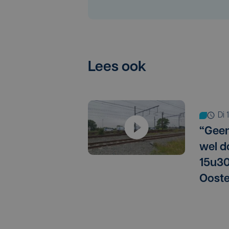
Lees ook
di
“Geen
wel d
15u30
Ooste