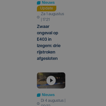
Nieuws
Update
za 1 augustus
| 17:21
Zwaar
ongeval op
E403 in
Izegem: drie
rijstroken
afgesloten
Nieuws
di 4 augustus |