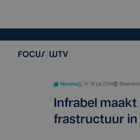
Nieuws
vr 18 juli 2014
Beerne
Infra­bel maakt
fra­struc­tuur 