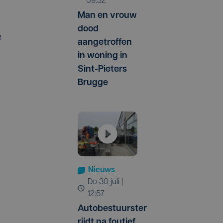
09:32
Man en vrouw
dood
e
aangetroffen
in woning in
Sint-Pieters
Brugge
Nieuws
do 30 juli |
12:57
Autobestuurster
rijdt na foutief