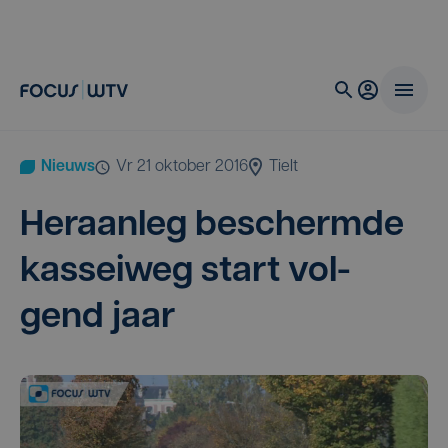
Nieuws
vr 21 oktober 2016
Tielt
Heraan­leg bescherm­de
kas­sei­weg start vol­
gend jaar