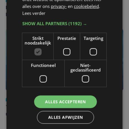
alles over ons
privacy-
en
cookiebeleid
.
Man en vrouw dood aangetroffen in woning in Sint-
Lees verder
Pieters Brugge
SHOW ALL PARTNERS
(1192) →
Strikt
Prestatie
Targeting
noodzakelijk
Functioneel
Niet-
geclassificeerd
Nieuws
do 6 augustus | 21:30
ALLES ACCEPTEREN
Yaro (19), slachtoffer van vechtpartij, is na
maandenlange coma overleden
ALLES AFWIJZEN